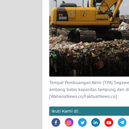
PEDOMAN
MEDIA
SIBER
REDAKSI
KARIR
DISCLAIMER
Wahana
News
Tempat Pembuangan Akhir (TPA) Segawe y
Regional
ambang batas kapasitas tampung dan di
[WahanaNews.co/FaktualNews.co]
WN
SUMUT
Ikuti Kami di:
WN
JAKARTA