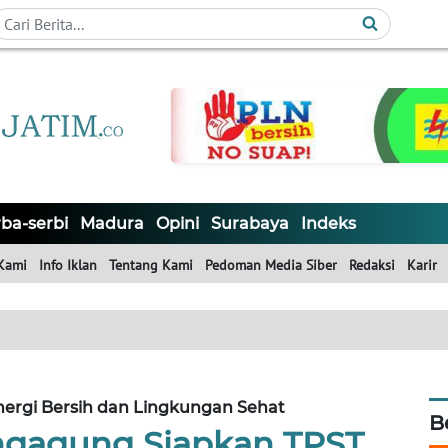
ba-serbi
Madura
Opini
Surabaya
Indeks
Kami
Info Iklan
Tentang Kami
Pedoman Media Siber
Redaksi
Karir
rgi Bersih dan Lingkungan Sehat
B
gagung Siapkan TPST