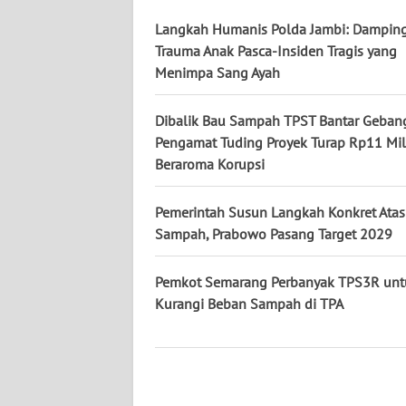
Langkah Humanis Polda Jambi: Damping
WN
Trauma Anak Pasca-Insiden Tragis yang
KALTENG
Menimpa Sang Ayah
WN
Dibalik Bau Sampah TPST Bantar Geban
KALTARA
Pengamat Tuding Proyek Turap Rp11 Mil
Beraroma Korupsi
WN
KALSEL
Pemerintah Susun Langkah Konkret Atas
Sampah, Prabowo Pasang Target 2029
WN
KALTIM
Pemkot Semarang Perbanyak TPS3R unt
Kurangi Beban Sampah di TPA
WN
SULSEL
WN
GORONTALO