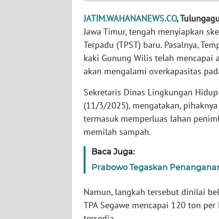
JATIM.WAHANANEWS.CO
, Tulungag
WN
Jawa Timur, tengah menyiapkan s
JABAR
Terpadu (TPST) baru. Pasalnya, Tem
kaki Gunung Wilis telah mencapai 
WN
BANTEN
akan mengalami overkapasitas pad
Sekretaris Dinas Lingkungan Hidup
WN
(11/3/2025), mengatakan, pihaknya 
NTT
termasuk memperluas lahan peni
memilah sampah.
WN
KEPRI
Baca Juga:
WN
Prabowo Tegaskan Penanganan S
PAPUA
Namun, langkah tersebut dinilai b
WN
TPA Segawe mencapai 120 ton per h
PAPUA
tersedia.