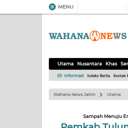
MENU
WAHANA
Tutup
TV
UTAMA
NUSANTARA
Utama
Nusantara
Khas
Ser
KHAS
Informasi
Indeks Berita
Kontak 
SERBA-
Wahana News Jatim
Utama
SERBI
MADURA
Sampah Menuju Ene
Pemkab Tulun