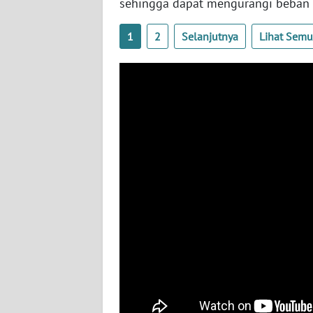
sehingga dapat mengurangi beban
SULTENG
1
2
Selanjutnya
Lihat Sem
WN
SULBAR
WN
BABEL
WN
SUMBAR
WN
SUMSEL
WN
BENGKULU
WN