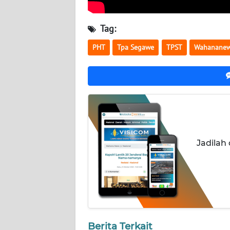
LAMPUNG
Tag:
WN
JATENG
PHT
Tpa Segawe
TPST
Wahananew
WN
NUSANTARA
WN
JOGJA
WN
Jadilah
JATIM
WN
BALI
WN
Berita Terkait
KALBAR