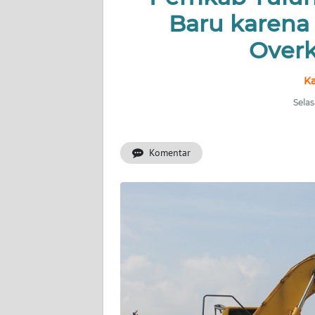
OPINI
Baru karena
SURABAYA
Overk
Informasi
Ka
Selas
INDEKS
BERITA
Komentar
KONTAK
KAMI
INFO
IKLAN
TENTANG
KAMI