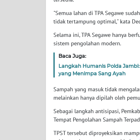
BARAT
"Semua lahan di TPA Segawe sudah
WN
tidak tertampung optimal," kata De
RIAU
Selama ini, TPA Segawe hanya ber
sistem pengolahan modern.
WN
SERAMBI
Baca Juga:
WN
Langkah Humanis Polda Jambi:
JAMBI
yang Menimpa Sang Ayah
Sampah yang masuk tidak mengalam
WN
SULTRA
melainkan hanya dipilah oleh pemu
Sebagai langkah antisipasi, Pemk
WN
NTB
Tempat Pengolahan Sampah Terpad
TPST tersebut diproyeksikan mamp
WN