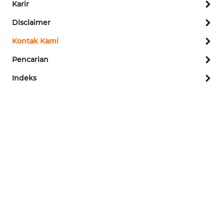
Karir
PEDOMAN
Disclaimer
MEDIA
SIBER
Kontak Kami
Pencarian
REDAKSI
Indeks
KARIR
DISCLAIMER
Wahana
News
Regional
WN
SUMUT