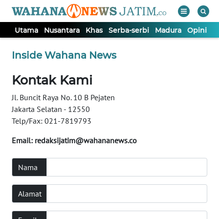
Utama
Nusantara
Khas
Serba-serbi
Madura
Opini
S
WAHANA
Tutup
Inside Wahana News
TV
Kontak Kami
UTAMA
Jl. Buncit Raya No. 10 B Pejaten
Jakarta Selatan - 12550
NUSANTARA
Telp/Fax: 021-7819793
KHAS
Email:
redaksijatim@wahananews.co
Nama
SERBA-
SERBI
Alamat
MADURA