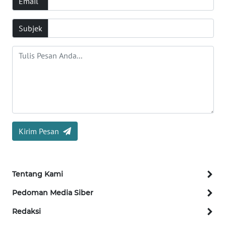
Email
OPINI
Subjek
SURABAYA
Informasi
INDEKS
BERITA
KONTAK
Kirim Pesan
KAMI
INFO
Tentang Kami
IKLAN
Pedoman Media Siber
TENTANG
Redaksi
KAMI