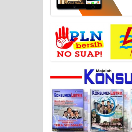
WN
JABAR
WN
BANTEN
WN
NTT
WN
KEPRI
WN
PAPUA
WN
PAPUA