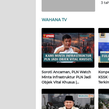
3 ta
WN
KALTENG
WAHANA TV
WN
KALTARA
WN
KALSEL
WN
KALTIM
Soroti Ancaman, PLN Watch
Konper
Minta Infrastruktur PLN Jadi
KSSK 
Objek Vital Khusus |
Terkin
WN
Alperklinas Research
SULSEL
WN
GORONTALO