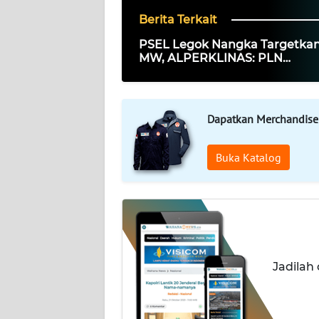
PEDOMAN
MEDIA
Berita Terkait
SIBER
PSEL Legok Nangka Targetkan
MW, ALPERKLINAS: PLN
REDAKSI
Menghubungkan Solusi Samp
Ketahanan Energi
KARIR
Dapatkan Merchandise
DISCLAIMER
Buka Katalog
Wahana
News
Regional
WN
SUMUT
Jadilah
WN
JAKARTA