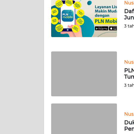
LAMPUNG
Nus
Daf
WN
Jun
JATENG
3 ta
WN
NUSANTARA
WN
Nus
JOGJA
PLN
Tum
WN
3 ta
JATIM
WN
BALI
Nus
Duk
WN
Pem
KALBAR