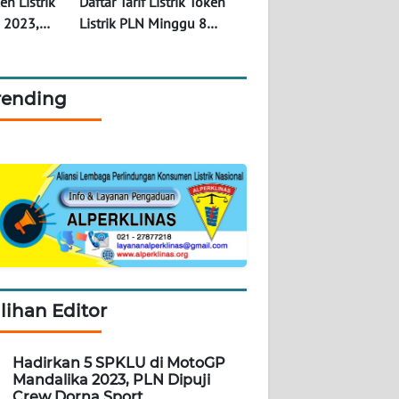
en Listrik
Daftar Tarif Listrik Token
i 2023,
Listrik PLN Minggu 8
Dapat
Oktober 2023 Beli Rp 100
Ribu Dapat Segini
rending
ilihan Editor
Hadirkan 5 SPKLU di MotoGP
Mandalika 2023, PLN Dipuji
Crew Dorna Sport