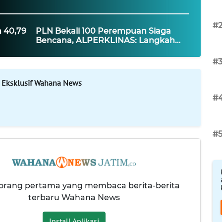
#
 40,79
PLN Bekali 100 Perempuan Siaga
Bencana, ALPERKLINAS: Langkah
ah dan
Strategis Bangun Masyarakat
Tangguh
#
 Eksklusif Wahana News
#
#
 orang pertama yang membaca berita-berita
terbaru Wahana News
Install Aplikasi