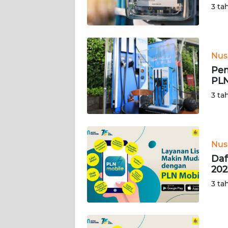
SULTENG
3 ta
WN
SULBAR
Nus
WN
Pem
BABEL
PLN
3 ta
WN
SUMBAR
WN
Nus
SUMSEL
Daf
202
WN
3 ta
BENGKULU
WN