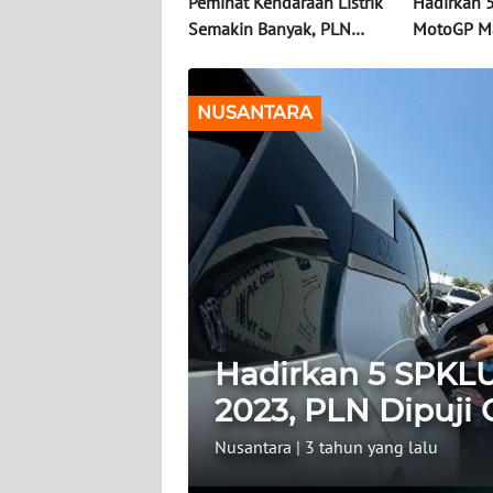
OPINI
Peminat Kendaraan Listrik
Hadirkan 
Semakin Banyak, PLN
MotoGP Ma
Perkuat Infrastruktur
PLN Dipuj
SURABAYA
Pengisian Daya
Sport
NUSANTARA
Informasi
INDEKS
BERITA
KONTAK
KAMI
INFO
IKLAN
Hadirkan 5 SPKL
2023, PLN Dipuji
TENTANG
KAMI
Nusantara
|
3 tahun yang lalu