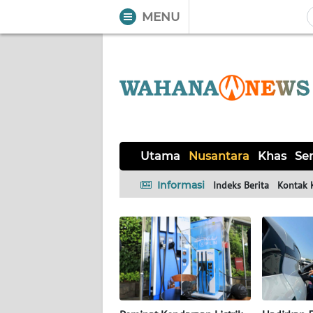
MENU
WAHANA
Tutup
TV
UTAMA
NUSANTARA
Utama
Nusantara
Khas
Ser
KHAS
Informasi
Indeks Berita
Kontak 
SERBA-
SERBI
MADURA