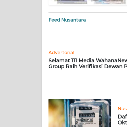
BARAT
WN
Feed Nusantara
RIAU
WN
SERAMBI
Advertorial
WN
Selamat 111 Media WahanaNe
JAMBI
Group Raih Verifikasi Dewan 
WN
SULTRA
WN
NTB
Nus
Daf
Okt
WN