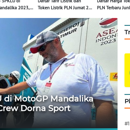
5 SPKLU di
Daftar Tarif Listrik dan
Daftar Harga Tok
ndalika 2023,
Token Listrik PLN Jumat 2
PLN Terbaru Jun
i Crew Dorna
Juni 2023 Beli 50 Ribu
Beli Rp50 Ribu 
Dapat Segini
Berapa?
T
U di MotoGP Mandalika
P
 Crew Dorna Sport
#1