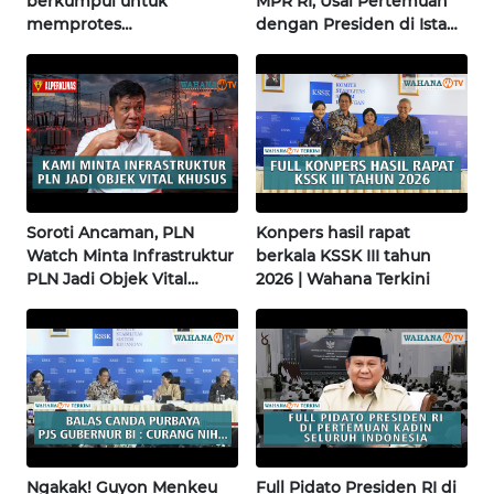
berkumpul untuk
MPR RI, Usai Pertemuan
WN
memprotes
dengan Presiden di Istana
SULTENG
pembangunan masjid
| Wahana Terkini
pertama di Fujisawa
WN
SULBAR
WN
BABEL
Soroti Ancaman, PLN
Konpers hasil rapat
Watch Minta Infrastruktur
berkala KSSK III tahun
WN
PLN Jadi Objek Vital
2026 | Wahana Terkini
SUMBAR
Khusus | Alperklinas
Research
WN
SUMSEL
WN
BENGKULU
Ngakak! Guyon Menkeu
Full Pidato Presiden RI di