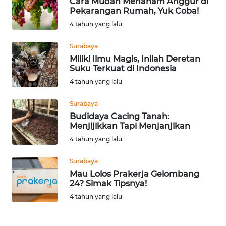
Cara Mudah Menanam Anggur di
WN
Pekarangan Rumah, Yuk Coba!
NIAS
4 tahun yang lalu
WN
Surabaya
LANGKAT
Miliki Ilmu Magis, Inilah Deretan
Suku Terkuat di Indonesia
4 tahun yang lalu
WN
TAPANULI
Surabaya
SELATAN
Budidaya Cacing Tanah:
Menjijikkan Tapi Menjanjikan
WN
4 tahun yang lalu
TANJUNG
LESUNG
Surabaya
Mau Lolos Prakerja Gelombang
WN
24? Simak Tipsnya!
KARO
4 tahun yang lalu
WN