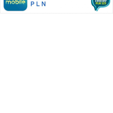
WAHANA
OTOMOTIF
WAHANA
HEALTH
WAHANA
DESA
WISATA
LAPAK
WAHANA
WAHANA MEDIA GROUP
|
|
|
WAHANA NEWS co
WAHANA TANI
WAHANA ADVOKAT
Wahana
|
|
WAHANA INFRASTRUKTUR
WAHANA KONSUMEN
Network
|
|
|
WAHANA LISTRIK
WAHANA TRAVEL
WAHANA TV
|
|
|
WAHANANEWS id
WAHANANEWS CO ID
WAHANANEWS NET
KONSUMEN
|
|
|
WAHANA SPORT ID
Wahana UMKM
Wahana Seleb
LISTRIK
|
|
|
Wahana Persona
Wahana Otomotif
Wahana Health