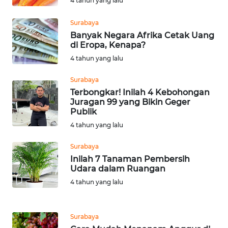
WN
4 tahun yang lalu
GORONTALO
Surabaya
Banyak Negara Afrika Cetak Uang
WN
di Eropa, Kenapa?
SULUT
4 tahun yang lalu
WN
Surabaya
MALUKU
Terbongkar! Inilah 4 Kebohongan
Juragan 99 yang Bikin Geger
Publik
WN
MALUT
4 tahun yang lalu
Surabaya
WN
Inilah 7 Tanaman Pembersih
DAIRI
Udara dalam Ruangan
4 tahun yang lalu
WN
DANAU
TOBA
Surabaya