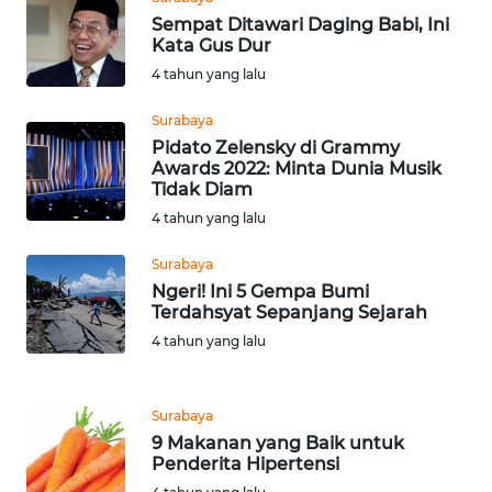
WN
Sempat Ditawari Daging Babi, Ini
KALBAR
Kata Gus Dur
4 tahun yang lalu
WN
KALTENG
Surabaya
Pidato Zelensky di Grammy
Awards 2022: Minta Dunia Musik
WN
Tidak Diam
KALTARA
4 tahun yang lalu
WN
Surabaya
KALSEL
Ngeri! Ini 5 Gempa Bumi
Terdahsyat Sepanjang Sejarah
WN
4 tahun yang lalu
KALTIM
WN
Surabaya
SULSEL
9 Makanan yang Baik untuk
Penderita Hipertensi