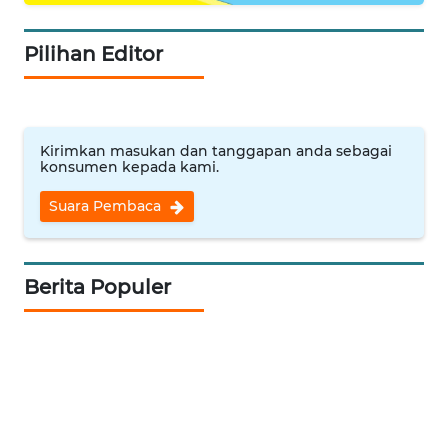
WN
BINJAI
Pilihan Editor
WN
CIREBON
WN
Kirimkan masukan dan tanggapan anda sebagai
konsumen kepada kami.
INDRAMAYU
Suara Pembaca
WN
KUNINGAN
Berita Populer
WN
MAJALENGKA
WN
SUBANG
WN