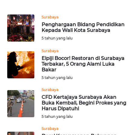
WN
KARAWANG
Surabaya
Penghargaan Bidang Pendidikan
WN
Kepada Wali Kota Surabaya
BEKASI
5 tahun yang lalu
WN
Surabaya
BOGOR
Elpiji Bocor! Restoran di Surabaya
Terbakar, 5 Orang Alami Luka
Bakar
WN
5 tahun yang lalu
DEPOK
Surabaya
WN
CFD Kertajaya Surabaya Akan
TAPANULI
Buka Kembali, Begini Prokes yang
UTARA
Harus Dipatuhi
5 tahun yang lalu
WN
Surabaya
SAMOSIR