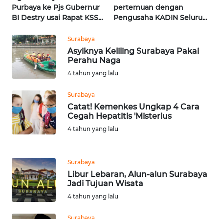
WN
Purbaya ke Pjs Gubernur
pertemuan dengan
LAMPUNG
BI Destry usai Rapat KSSK
Pengusaha KADIN Seluruh
| Wahana Terkini
Indonesia | Wahana
Terkini
Surabaya
WN
Asyiknya Keliling Surabaya Pakai
JATENG
Perahu Naga
4 tahun yang lalu
WN
NUSANTARA
Surabaya
Catat! Kemenkes Ungkap 4 Cara
WN
Cegah Hepatitis 'Misterius
JOGJA
4 tahun yang lalu
WN
JATIM
Surabaya
Libur Lebaran, Alun-alun Surabaya
Jadi Tujuan Wisata
WN
BALI
4 tahun yang lalu
Surabaya