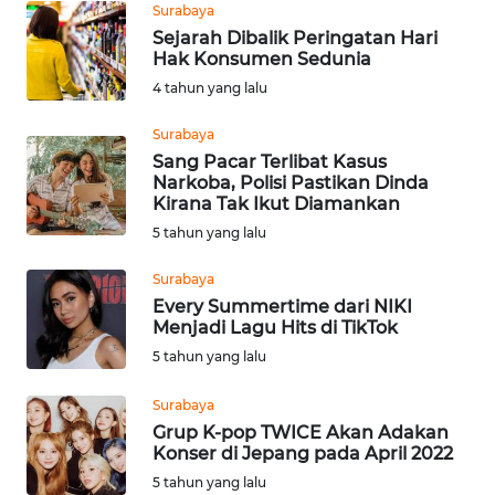
SIMALUNGUN
Surabaya
Sejarah Dibalik Peringatan Hari
Hak Konsumen Sedunia
WN
LABUHANBATU
4 tahun yang lalu
Surabaya
WN
Sang Pacar Terlibat Kasus
TAPANULI
Narkoba, Polisi Pastikan Dinda
TENGAH
Kirana Tak Ikut Diamankan
5 tahun yang lalu
WN DELI
SERDANG
Surabaya
Every Summertime dari NIKI
Menjadi Lagu Hits di TikTok
WN
TEBING
5 tahun yang lalu
TINGGI
Surabaya
Grup K-pop TWICE Akan Adakan
WN
Konser di Jepang pada April 2022
PAKPAK
5 tahun yang lalu