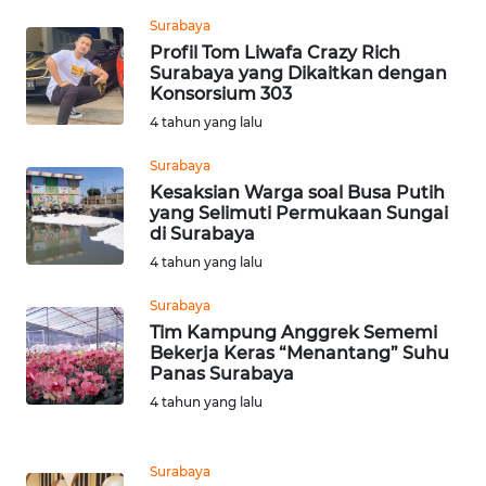
WN
JAKARTA
Surabaya
Profil Tom Liwafa Crazy Rich
Surabaya yang Dikaitkan dengan
WN
Konsorsium 303
JABAR
4 tahun yang lalu
WN
Surabaya
BANTEN
Kesaksian Warga soal Busa Putih
yang Selimuti Permukaan Sungai
di Surabaya
WN
4 tahun yang lalu
NTT
Surabaya
WN
Tim Kampung Anggrek Sememi
KEPRI
Bekerja Keras “Menantang” Suhu
Panas Surabaya
WN
4 tahun yang lalu
PAPUA
Surabaya
WN