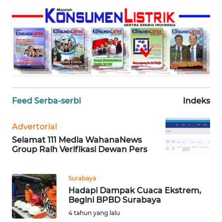
PEDOMAN
MEDIA
SIBER
REDAKSI
KARIR
Feed Serba-serbi
Indeks
DISCLAIMER
Advertorial
Selamat 111 Media WahanaNews
Wahana
Group Raih Verifikasi Dewan Pers
News
Regional
Surabaya
WN
Hadapi Dampak Cuaca Ekstrem,
SUMUT
Begini BPBD Surabaya
4 tahun yang lalu