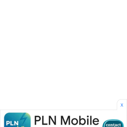
WAHANANEWS
CO ID
WAHANANEWS
NET
WAHANA
SPORT
WAHANA
UMKM
WAHANA
SELEB
X
WAHANA
PERSONA