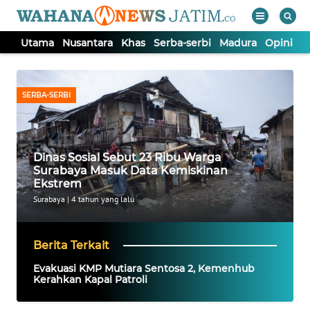
Utama
Nusantara
Khas
Serba-serbi
Madura
Opini
S
WAHANA
Tutup
TV
SERBA-SERBI
UTAMA
Dinas Sosial Sebut 23 Ribu Warga
NUSANTARA
Surabaya Masuk Data Kemiskinan
Ekstrem
KHAS
Surabaya
|
4 tahun yang lalu
SERBA-
Berita Terkait
SERBI
Evakuasi KMP Mutiara Sentosa 2, Kemenhub
Kerahkan Kapal Patroli
MADURA