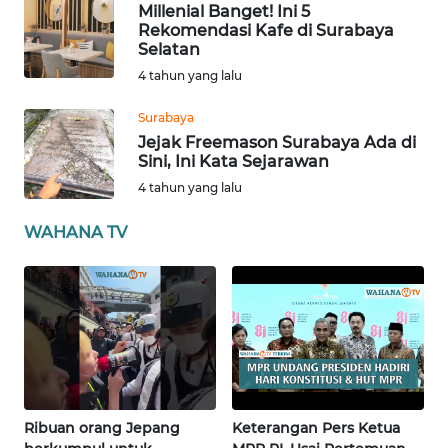
Millenial Banget! Ini 5
PAPUA
Rekomendasi Kafe di Surabaya
BARAT
Selatan
4 tahun yang lalu
WN
RIAU
Surabaya
Jejak Freemason Surabaya Ada di
Sini, Ini Kata Sejarawan
WN
SERAMBI
4 tahun yang lalu
WAHANA TV
WN
JAMBI
WN
SULTRA
WN
NTB
Ribuan orang Jepang
Keterangan Pers Ketua