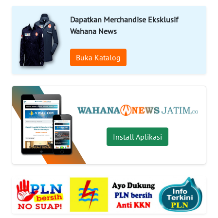
OPINI
Dapatkan Merchandise Eksklusif
Wahana News
SURABAYA
Buka Katalog
Informasi
INDEKS
BERITA
KONTAK
KAMI
Install Aplikasi
INFO
IKLAN
TENTANG
KAMI