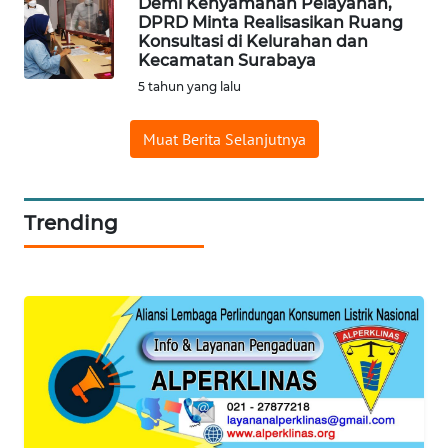
Demi Kenyamanan Pelayanan,
DPRD Minta Realisasikan Ruang
WN
Konsultasi di Kelurahan dan
PADANG
Kecamatan Surabaya
LAWAS
5 tahun yang lalu
WN
Muat Berita Selanjutnya
SUMEDANG
WN
Trending
CIANJUR
WN
KEPULAUAN
SERIBU
WN
TANGERANG