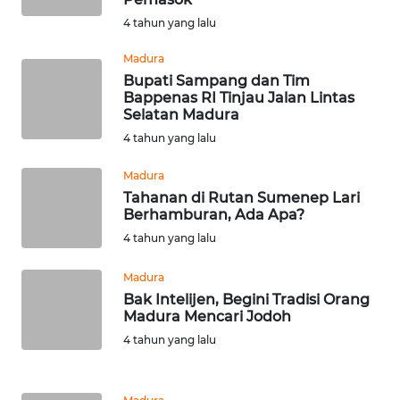
WN
KALBAR
4 tahun yang lalu
Madura
WN
Bupati Sampang dan Tim
KALTENG
Bappenas RI Tinjau Jalan Lintas
Selatan Madura
WN
4 tahun yang lalu
KALTARA
Madura
Tahanan di Rutan Sumenep Lari
WN
Berhamburan, Ada Apa?
KALSEL
4 tahun yang lalu
WN
Madura
KALTIM
Bak Intelijen, Begini Tradisi Orang
Madura Mencari Jodoh
WN
4 tahun yang lalu
SULSEL
WN