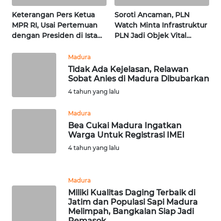
WN
LAMPUNG
Keterangan Pers Ketua
Soroti Ancaman, PLN
MPR RI, Usai Pertemuan
Watch Minta Infrastruktur
dengan Presiden di Istana
PLN Jadi Objek Vital
WN
| Wahana Terkini
Khusus | Alperklinas
JATENG
Research
Madura
Tidak Ada Kejelasan, Relawan
WN
Sobat Anies di Madura Dibubarkan
NUSANTARA
4 tahun yang lalu
WN
Madura
JOGJA
Bea Cukai Madura Ingatkan
Warga Untuk Registrasi IMEI
4 tahun yang lalu
WN
JATIM
Madura
WN
Miliki Kualitas Daging Terbaik di
BALI
Jatim dan Populasi Sapi Madura
Melimpah, Bangkalan Siap Jadi
Pemasok