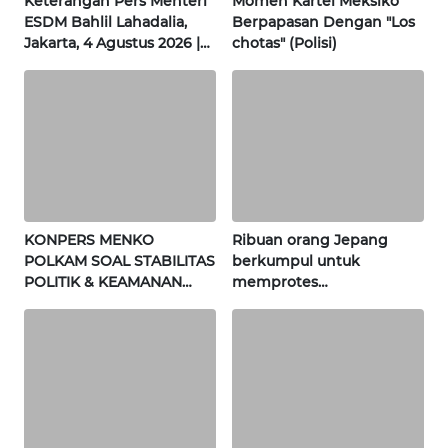
Keterangan Pers Menteri
Momen Kartel Meksiko
WN
ESDM Bahlil Lahadalia,
Berpapasan Dengan "Los
SULTENG
Jakarta, 4 Agustus 2026 |
chotas" (Polisi)
Wahana Terkini
WN
SULBAR
WN
BABEL
WN
KONPERS MENKO
Ribuan orang Jepang
SUMBAR
POLKAM SOAL STABILITAS
berkumpul untuk
POLITIK & KEAMANAN
memprotes
NASIONAL | Wahana
pembangunan masjid
WN
Terkini
pertama di Fujisawa
SUMSEL
WN
BENGKULU