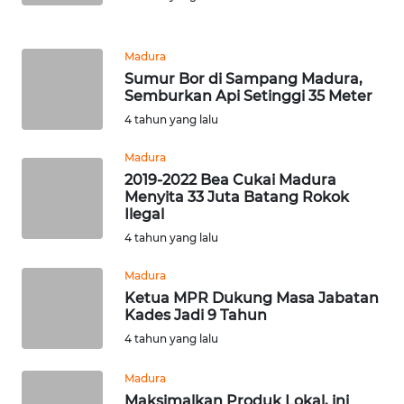
WN
NIAS
Madura
Sumur Bor di Sampang Madura,
WN
Semburkan Api Setinggi 35 Meter
LANGKAT
4 tahun yang lalu
WN
Madura
TAPANULI
2019-2022 Bea Cukai Madura
SELATAN
Menyita 33 Juta Batang Rokok
Ilegal
WN
4 tahun yang lalu
TANJUNG
LESUNG
Madura
Ketua MPR Dukung Masa Jabatan
Kades Jadi 9 Tahun
WN
KARO
4 tahun yang lalu
Madura
WN
Maksimalkan Produk Lokal, ini
SIMALUNGUN