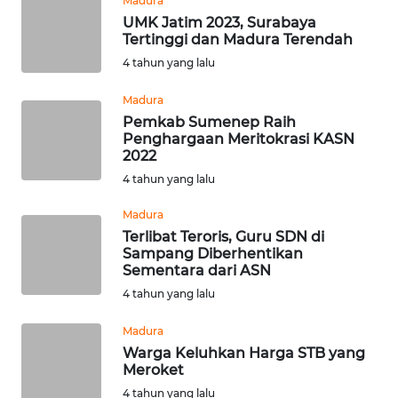
Madura
GORONTALO
UMK Jatim 2023, Surabaya
Tertinggi dan Madura Terendah
WN
4 tahun yang lalu
SULUT
Madura
Pemkab Sumenep Raih
WN
Penghargaan Meritokrasi KASN
MALUKU
2022
4 tahun yang lalu
WN
MALUT
Madura
Terlibat Teroris, Guru SDN di
Sampang Diberhentikan
WN
Sementara dari ASN
DAIRI
4 tahun yang lalu
WN
Madura
DANAU
Warga Keluhkan Harga STB yang
TOBA
Meroket
4 tahun yang lalu