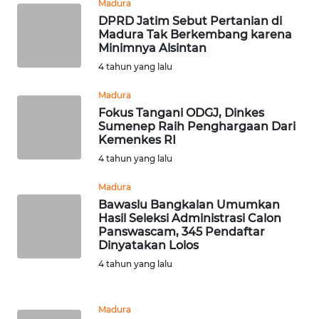
Madura
SUKABUMI
DPRD Jatim Sebut Pertanian di
Madura Tak Berkembang karena
Minimnya Alsintan
WN
PURWAKARTA
4 tahun yang lalu
Madura
WN
Fokus Tangani ODGJ, Dinkes
PRIANGAN
Sumenep Raih Penghargaan Dari
TIMUR
Kemenkes RI
4 tahun yang lalu
WN
SEMARANG
Madura
Bawaslu Bangkalan Umumkan
Hasil Seleksi Administrasi Calon
WN
Panswascam, 345 Pendaftar
SOLO
Dinyatakan Lolos
4 tahun yang lalu
WN
BOROBUDUR
Madura