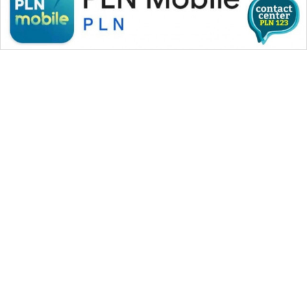
NEWS
KRT
NEWS
KARING
NEWS
JURNAL
MARITIM
WAHANA MEDIA GROUP
HUMBANG
NEWS
|
|
|
WAHANA NEWS co
WAHANA TANI
WAHANA ADVOKAT
|
|
WAHANA INFRASTRUKTUR
WAHANA KONSUMEN
GARONGGANG
|
|
|
WAHANA LISTRIK
WAHANA TRAVEL
WAHANA TV
NEWS
|
|
|
WAHANANEWS id
WAHANANEWS CO ID
WAHANANEWS NET
|
|
|
WAHANA SPORT ID
Wahana UMKM
Wahana Seleb
FISUELRI
|
|
|
Wahana Persona
Wahana Otomotif
Wahana Health