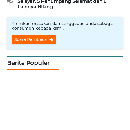
#5
Selayar, 5 Penumpang Selamat dan 6
WAHANANEWS
Lainnya Hilang
CO ID
WAHANANEWS
Kirimkan masukan dan tanggapan anda sebagai
konsumen kepada kami.
NET
Suara Pembaca
WAHANA
SPORT
Berita Populer
WAHANA
UMKM
WAHANA
SELEB
WAHANA
PERSONA