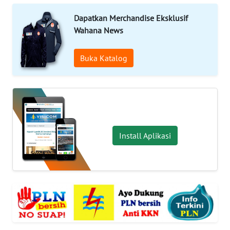
OPINI
Dapatkan Merchandise Eksklusif
Wahana News
SURABAYA
Buka Katalog
Informasi
INDEKS
BERITA
KONTAK
Install Aplikasi
KAMI
INFO
IKLAN
TENTANG
KAMI