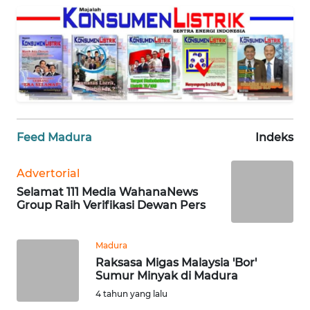
PEDOMAN
MEDIA
SIBER
REDAKSI
KARIR
Feed Madura
Indeks
DISCLAIMER
Advertorial
Selamat 111 Media WahanaNews
Wahana
Group Raih Verifikasi Dewan Pers
News
Regional
Madura
WN
Raksasa Migas Malaysia 'Bor'
SUMUT
Sumur Minyak di Madura
4 tahun yang lalu
WN