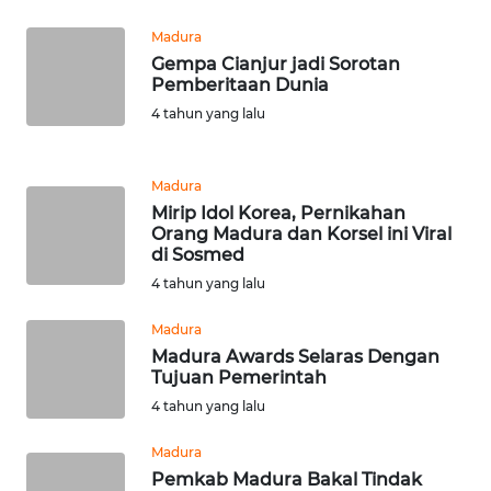
WN
Madura
KARAWANG
Gempa Cianjur jadi Sorotan
Pemberitaan Dunia
WN
4 tahun yang lalu
BEKASI
WN
Madura
BOGOR
Mirip Idol Korea, Pernikahan
Orang Madura dan Korsel ini Viral
di Sosmed
WN
DEPOK
4 tahun yang lalu
Madura
WN
Madura Awards Selaras Dengan
TAPANULI
Tujuan Pemerintah
UTARA
4 tahun yang lalu
WN
Madura
SAMOSIR
Pemkab Madura Bakal Tindak