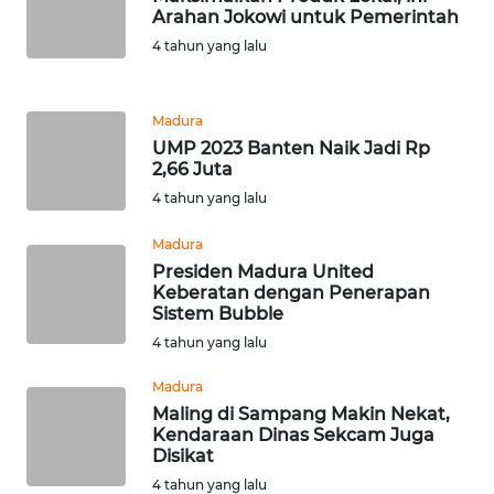
Arahan Jokowi untuk Pemerintah
4 tahun yang lalu
WN
LABUHANBATU
Madura
WN
UMP 2023 Banten Naik Jadi Rp
TAPANULI
2,66 Juta
TENGAH
4 tahun yang lalu
WN DELI
Madura
SERDANG
Presiden Madura United
Keberatan dengan Penerapan
Sistem Bubble
WN
4 tahun yang lalu
TEBING
TINGGI
Madura
Maling di Sampang Makin Nekat,
WN
Kendaraan Dinas Sekcam Juga
PAKPAK
Disikat
4 tahun yang lalu