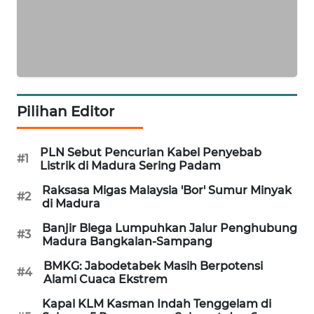
WAHANA
INFRASTRUKTUR
WAHANA
KONSUMEN
Pilihan Editor
WAHANA
LISTRIK
PLN Sebut Pencurian Kabel Penyebab
#1
WAHANA
Listrik di Madura Sering Padam
TRAVEL
Raksasa Migas Malaysia 'Bor' Sumur Minyak
#2
di Madura
WAHANA
Banjir Blega Lumpuhkan Jalur Penghubung
TV
#3
Madura Bangkalan-Sampang
BMKG: Jabodetabek Masih Berpotensi
WAHANANEWS
#4
Alami Cuaca Ekstrem
ID
Kapal KLM Kasman Indah Tenggelam di