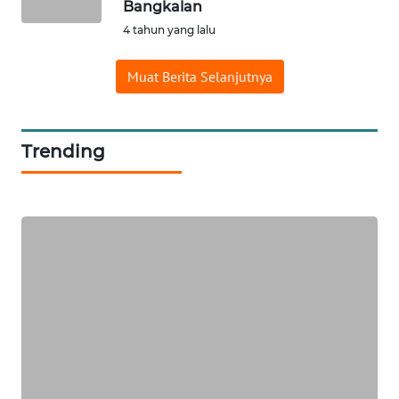
WN
Bangkalan
LABUANBAJO
4 tahun yang lalu
WN
Muat Berita Selanjutnya
BORNEO
Wahana
Trending
Media
Group
WAHANA
NEWS
WAHANA
TANI
WAHANA
ADVOKAT