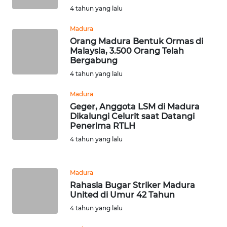
4 tahun yang lalu
BINJAI
Madura
WN
Orang Madura Bentuk Ormas di
CIREBON
Malaysia, 3.500 Orang Telah
Bergabung
WN
4 tahun yang lalu
INDRAMAYU
Madura
Geger, Anggota LSM di Madura
WN
Dikalungi Celurit saat Datangi
KUNINGAN
Penerima RTLH
4 tahun yang lalu
WN
MAJALENGKA
Madura
Rahasia Bugar Striker Madura
WN
United di Umur 42 Tahun
SUBANG
4 tahun yang lalu
WN