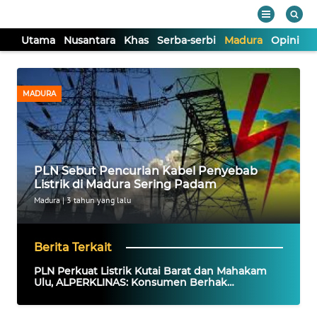
Utama
Nusantara
Khas
Serba-serbi
Madura
Opini
S
WAHANA
Tutup
TV
MADURA
UTAMA
NUSANTARA
PLN Sebut Pencurian Kabel Penyebab
Listrik di Madura Sering Padam
KHAS
Madura
|
3 tahun yang lalu
SERBA-
Berita Terkait
SERBI
PLN Perkuat Listrik Kutai Barat dan Mahakam
Ulu, ALPERKLINAS: Konsumen Berhak
Mendapat Listrik Andal
MADURA