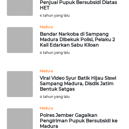
Penjual Pupuk Bersubsidi Diatas
HET
WN
PADANG
4 tahun yang lalu
LAWAS
Madura
Bandar Narkoba di Sampang
WN
Madura Dibekuk Polisi, Pelaku 2
SUMEDANG
Kali Edarkan Sabu Kiloan
4 tahun yang lalu
WN
CIANJUR
Madura
Viral Video Syur Batik Hijau Siswi
WN
Sampang Madura, Disdik Jatim
KEPULAUAN
Bentuk Satgas
SERIBU
4 tahun yang lalu
WN
Madura
TANGERANG
Polres Jember Gagalkan
Pengiriman Pupuk Bersubsidi ke
Madura
WN