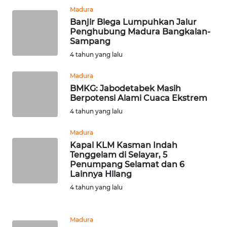
JAKARTA
Madura
Banjir Blega Lumpuhkan Jalur
Penghubung Madura Bangkalan-
WN
Sampang
JABAR
4 tahun yang lalu
WN
Madura
BANTEN
BMKG: Jabodetabek Masih
Berpotensi Alami Cuaca Ekstrem
WN
4 tahun yang lalu
NTT
Madura
Kapal KLM Kasman Indah
WN
Tenggelam di Selayar, 5
KEPRI
Penumpang Selamat dan 6
Lainnya Hilang
WN
4 tahun yang lalu
PAPUA
Madura
WN