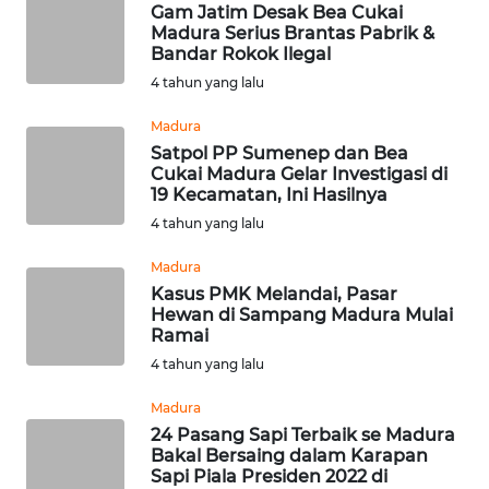
WN
Gam Jatim Desak Bea Cukai
Madura Serius Brantas Pabrik &
MADURA
Bandar Rokok Ilegal
4 tahun yang lalu
WN
SURABAYA
Madura
Satpol PP Sumenep dan Bea
WN
Cukai Madura Gelar Investigasi di
19 Kecamatan, Ini Hasilnya
NATUNA
4 tahun yang lalu
WN
Madura
BINTAN
Kasus PMK Melandai, Pasar
Hewan di Sampang Madura Mulai
WN
Ramai
MANDALIKA
4 tahun yang lalu
Madura
WN
24 Pasang Sapi Terbaik se Madura
LIKUPANG
Bakal Bersaing dalam Karapan
Sapi Piala Presiden 2022 di