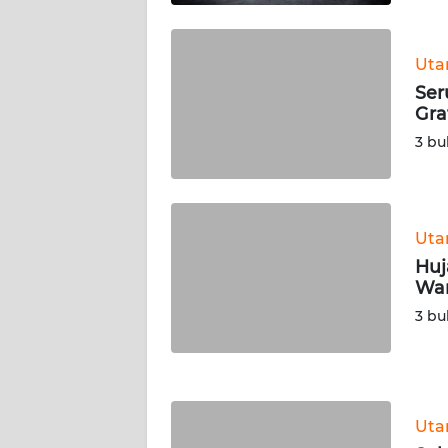
WN
Ut
KALTENG
Ser
Gra
WN
3 bu
KALTARA
WN
KALSEL
Ut
Huj
WN
War
KALTIM
3 bu
WN
SULSEL
WN
Ut
GORONTALO