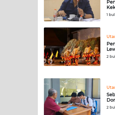
Pen
BARAT
Kek
1 bu
WN
RIAU
WN
Ut
SERAMBI
Pem
Lew
WN
2 bu
JAMBI
WN
SULTRA
Ut
WN
Seb
NTB
Dom
2 bu
WN