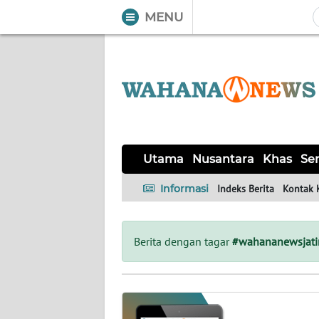
MENU
WAHANA
Tutup
TV
UTAMA
NUSANTARA
Utama
Nusantara
Khas
Ser
KHAS
Informasi
Indeks Berita
Kontak 
SERBA-
SERBI
Berita dengan tagar
#wahananewsjat
MADURA