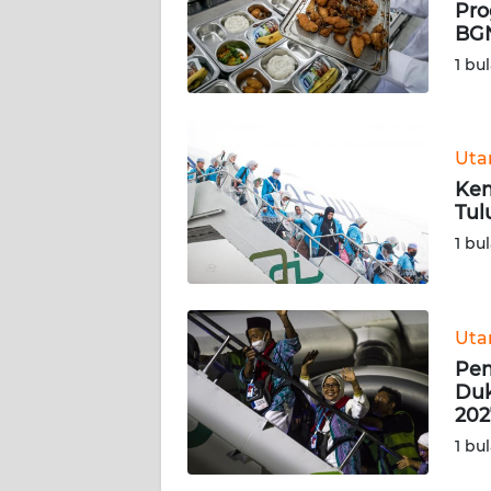
PEDOMAN
Pro
MEDIA
BG
SIBER
1 bu
REDAKSI
Ut
KARIR
Kem
Tul
DISCLAIMER
1 bu
Wahana
News
Regional
Ut
Pem
WN
Duk
SUMUT
202
1 bu
WN
JAKARTA