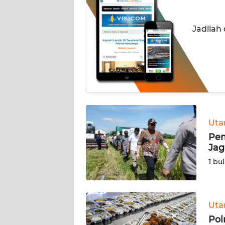
OPINI
SURABAYA
Jadilah
Informasi
INDEKS
BERITA
KONTAK
Ut
KAMI
Pem
Jag
INFO
1 bu
IKLAN
TENTANG
KAMI
Ut
Pol