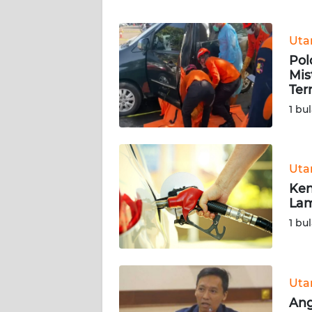
WN
Ut
JABAR
Pol
Mis
WN
Ter
BANTEN
1 bu
WN
NTT
Ut
WN
Ken
KEPRI
Lam
1 bu
WN
PAPUA
Ut
WN
Ang
PAPUA