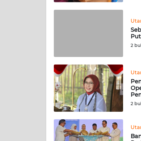
SULTENG
WN
Ut
SULBAR
Seb
Put
WN
2 bu
BABEL
WN
SUMBAR
Ut
Pem
Ope
WN
Pem
SUMSEL
2 bu
WN
BENGKULU
Ut
WN
Ban