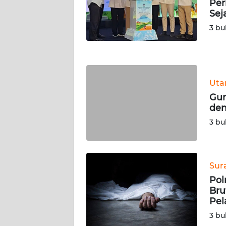
LAMPUNG
Per
Sej
3 bu
WN
JATENG
WN
NUSANTARA
Ut
Gun
WN
den
JOGJA
3 bu
WN
JATIM
Sur
WN
Pol
BALI
Bru
Pel
WN
3 bu
KALBAR