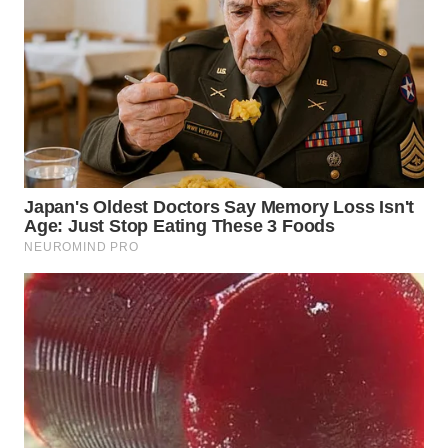
WN
NIAS
WN
LANGKAT
WN
TAPANULI
SELATAN
WN
TANJUNG
LESUNG
WN
KARO
WN