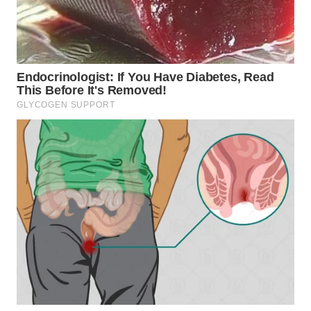
SIMALUNGUN
WN
LABUHANBATU
WN
TAPANULI
TENGAH
WN DELI
SERDANG
WN
TEBING
TINGGI
WN
PAKPAK