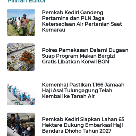
Pilihan Editor
MASYARAKAT
KELISTRIKAN
Pemkab Kediri Gandeng
Pertamina dan PLN Jaga
Ketersediaan Air Pertanian Saat
WALINKI
Kemarau
ID
Polres Pamekasan Dalami Dugaan
MAWAKA
Suap Program Makan Bergizi
ID
Gratis Libatkan Korwil BGN
MARTABAT
NET
Kemenhaj Pastikan 1.166 Jamaah
Haji Asal Tulungagung Telah
PLN
Kembali ke Tanah Air
WATCH
MKLI
Pemkab Kediri Siapkan Lahan 65
Hektare Dukung Embarkasi Haji
Bandara Dhoho Tahun 2027
LPKKI