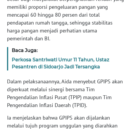
PAPUA
memiliki proporsi pengeluaran pangan yang
BARAT
mencapai 60 hingga 80 persen dari total
pendapatan rumah tangga, sehingga stabilitas
WN
harga pangan menjadi perhatian utama
RIAU
pemerintah dan BI.
WN
Baca Juga:
SERAMBI
Perkosa Santriwati Umur 11 Tahun, Ustaz
Pesantren di Sidoarjo Jadi Tersangka
WN
JAMBI
Dalam pelaksanaannya, Aida menyebut GPIPS akan
diperkuat melalui sinergi bersama Tim
WN
Pengendalian Inflasi Pusat (TPIP) maupun Tim
SULTRA
Pengendalian Inflasi Daerah (TPID).
WN
Ia menjelaskan bahwa GPIPS akan dijalankan
NTB
melalui tujuh program unggulan yang diarahkan