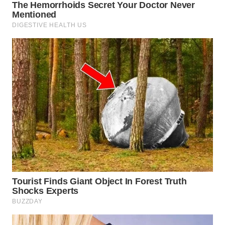
WN
KARAWANG
WN
BEKASI
WN
BOGOR
WN
DEPOK
WN
TAPANULI
UTARA
WN
SAMOSIR