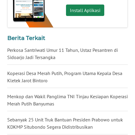
WN
KALBAR
Install Aplikasi
WN
KALTENG
Berita Terkait
WN
Perkosa Santriwati Umur 11 Tahun, Ustaz Pesantren di
KALTARA
Sidoarjo Jadi Tersangka
WN
Koperasi Desa Merah Putih, Program Utama Kepala Desa
KALSEL
Kletek Jarot Bintoro
WN
Menkop dan Wakil Panglima TNI Tinjau Kesiapan Koperasi
KALTIM
Merah Putih Banyumas
WN
Sebanyak 25 Unit Truk Bantuan Presiden Prabowo untuk
SULSEL
KDKMP Situbondo Segera Didistribusikan