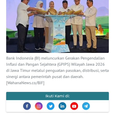
OPINI
SURABAYA
Informasi
INDEKS
BERITA
Bank Indonesia (BI) meluncurkan Gerakan Pengendalian
Inflasi dan Pangan Sejahtera (GPIPS) Wilayah Jawa 2026
KONTAK
di Jawa Timur melalui penguatan pasokan, distribusi, serta
KAMI
sinergi antara pemerintah pusat dan daerah.
[WahanaNews.co/BJF]
INFO
IKLAN
Ikuti Kami di:
TENTANG
KAMI