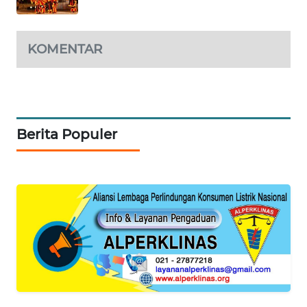
SITUNGIR
NEWS
KOMENTAR
SIDIKALANG
NEWS
SIBARAGAS
NEWS
Berita Populer
METRO
SIANTAR
NEWS
METRO
MEDAN
NEWS
METRO
JAKARTA