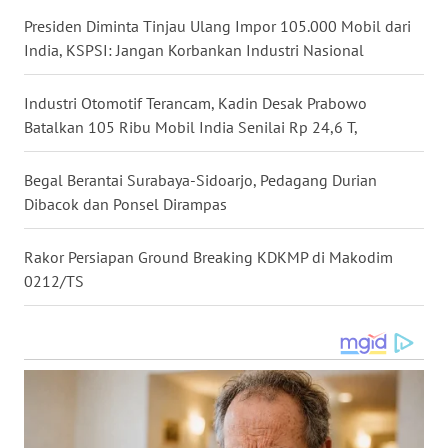
WN
GORONTALO
Presiden Diminta Tinjau Ulang Impor 105.000 Mobil dari
India, KSPSI: Jangan Korbankan Industri Nasional
WN
SULUT
Industri Otomotif Terancam, Kadin Desak Prabowo
Batalkan 105 Ribu Mobil India Senilai Rp 24,6 T,
WN
MALUKU
Begal Berantai Surabaya-Sidoarjo, Pedagang Durian
Dibacok dan Ponsel Dirampas
WN
MALUT
Rakor Persiapan Ground Breaking KDKMP di Makodim
0212/TS
WN
DAIRI
WN
DANAU
TOBA