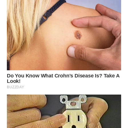
WN
PADANG
LAWAS
WN
SUMEDANG
WN
CIANJUR
WN
KEPULAUAN
SERIBU
WN
TANGERANG