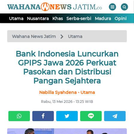
Utama
Nusantara
Khas
Serba-serbi
Madura
Opini
S
WAHANA
Tutup
TV
Wahana News Jatim
Utama
UTAMA
Bank Indonesia Luncurkan
GPIPS Jawa 2026 Perkuat
NUSANTARA
Pasokan dan Distribusi
Pangan Sejahtera
KHAS
Nabilla Syahdena - Utama
Rabu, 13 Mei 2026 - 13:25 WIB
SERBA-
SERBI
MADURA