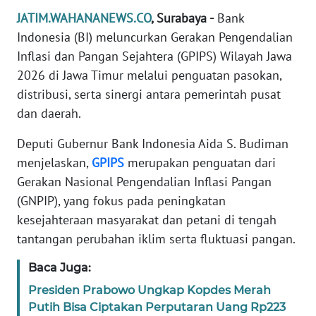
JATIM.WAHANANEWS.CO
, Surabaya -
Bank
PEDOMAN
Indonesia (BI) meluncurkan Gerakan Pengendalian
MEDIA
SIBER
Inflasi dan Pangan Sejahtera (GPIPS) Wilayah Jawa
2026 di Jawa Timur melalui penguatan pasokan,
REDAKSI
distribusi, serta sinergi antara pemerintah pusat
dan daerah.
KARIR
Deputi Gubernur Bank Indonesia Aida S. Budiman
menjelaskan,
GPIPS
merupakan penguatan dari
DISCLAIMER
Gerakan Nasional Pengendalian Inflasi Pangan
(GNPIP), yang fokus pada peningkatan
Wahana
News
kesejahteraan masyarakat dan petani di tengah
Regional
tantangan perubahan iklim serta fluktuasi pangan.
WN
Baca Juga:
SUMUT
Presiden Prabowo Ungkap Kopdes Merah
Putih Bisa Ciptakan Perputaran Uang Rp223