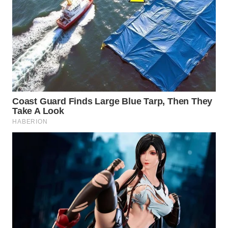
WAHANANEWS
CO ID
WAHANANEWS
NET
WAHANA
SPORT
WAHANA
UMKM
WAHANA
SELEB
WAHANA
PERSONA