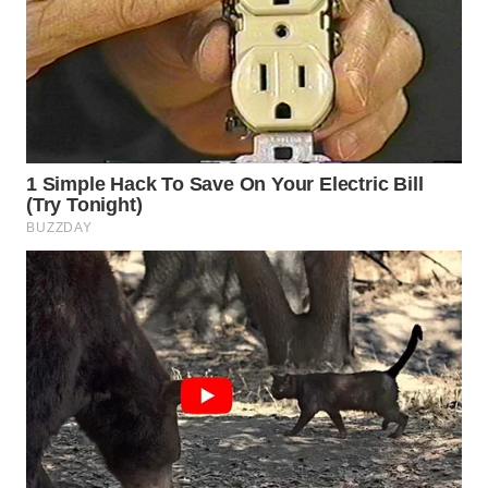
WN
BINJAI
WN
CIREBON
WN
INDRAMAYU
WN
KUNINGAN
WN
MAJALENGKA
WN
SUBANG
WN