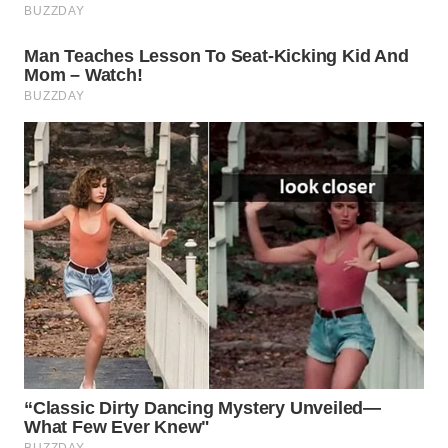
WN
MADURA
WN
SURABAYA
WN
NATUNA
WN
BINTAN
WN
MANDALIKA
WN
LIKUPANG