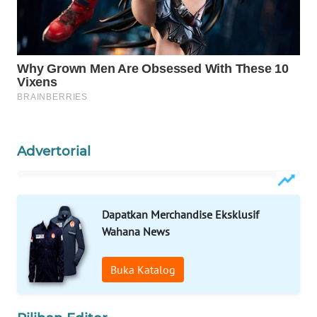
WAHANA
OTOMOTIF
WAHANA
HEALTH
WAHANA
DESA
WISATA
Advertorial
LAPAK
WAHANA
Dapatkan Merchandise Eksklusif
Wahana
Wahana News
Network
Buka Katalog
KONSUMEN
LISTRIK