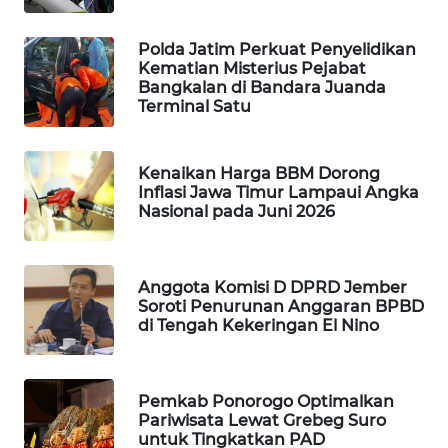
LKKI
Polda Jatim Perkuat Penyelidikan
Kematian Misterius Pejabat
Bangkalan di Bandara Juanda
KOPEKLIN
Terminal Satu
PORTAL
Kenaikan Harga BBM Dorong
KONSUMEN
Inflasi Jawa Timur Lampaui Angka
Nasional pada Juni 2026
FORWAMKI
ALPERKLINAS
Anggota Komisi D DPRD Jember
Soroti Penurunan Anggaran BPBD
di Tengah Kekeringan El Nino
FORJASIDA
TAMBANG
Pemkab Ponorogo Optimalkan
NEWS
Pariwisata Lewat Grebeg Suro
untuk Tingkatkan PAD