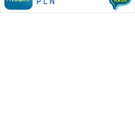
WAHANA MEDIA GROUP
|
|
|
WAHANA NEWS co
WAHANA TANI
WAHANA ADVOKAT
|
|
WAHANA INFRASTRUKTUR
WAHANA KONSUMEN
|
|
|
WAHANA LISTRIK
WAHANA TRAVEL
WAHANA TV
|
|
|
WAHANANEWS id
WAHANANEWS CO ID
WAHANANEWS NET
|
|
|
WAHANA SPORT ID
Wahana UMKM
Wahana Seleb
|
|
|
Wahana Persona
Wahana Otomotif
Wahana Health
|
Wahana Desa Wisata
Lapak Wahana