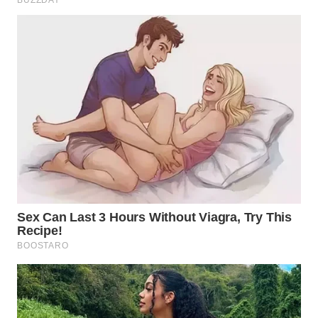
WN
LABUANBAJO
WN
BORNEO
Wahana
Media
Group
WAHANA
NEWS
WAHANA
TANI
WAHANA
ADVOKAT