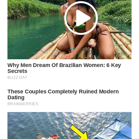
WAHANA
INFRASTRUKTUR
WAHANA
KONSUMEN
WAHANA
LISTRIK
WAHANA
TRAVEL
WAHANA
TV
WAHANANEWS
ID