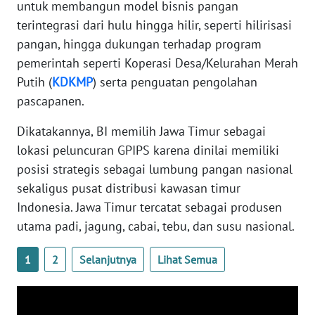
untuk membangun model bisnis pangan
WN
terintegrasi dari hulu hingga hilir, seperti hilirisasi
SULTENG
pangan, hingga dukungan terhadap program
pemerintah seperti Koperasi Desa/Kelurahan Merah
WN
SULBAR
Putih (
KDKMP
) serta penguatan pengolahan
pascapanen.
WN
BABEL
Dikatakannya, BI memilih Jawa Timur sebagai
lokasi peluncuran GPIPS karena dinilai memiliki
WN
posisi strategis sebagai lumbung pangan nasional
SUMBAR
sekaligus pusat distribusi kawasan timur
Indonesia. Jawa Timur tercatat sebagai produsen
WN
utama padi, jagung, cabai, tebu, dan susu nasional.
SUMSEL
1
2
Selanjutnya
Lihat Semua
WN
BENGKULU