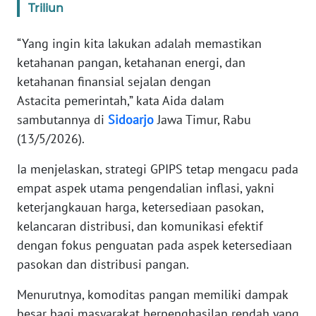
WN
Triliun
JAKARTA
“Yang ingin kita lakukan adalah memastikan
WN
ketahanan pangan, ketahanan energi, dan
JABAR
ketahanan finansial sejalan dengan
Astacita pemerintah,” kata Aida dalam
WN
sambutannya di
Sidoarjo
Jawa Timur, Rabu
BANTEN
(13/5/2026).
WN
Ia menjelaskan, strategi GPIPS tetap mengacu pada
NTT
empat aspek utama pengendalian inflasi, yakni
keterjangkauan harga, ketersediaan pasokan,
WN
kelancaran distribusi, dan komunikasi efektif
KEPRI
dengan fokus penguatan pada aspek ketersediaan
WN
pasokan dan distribusi pangan.
PAPUA
Menurutnya, komoditas pangan memiliki dampak
besar bagi masyarakat berpenghasilan rendah yang
WN