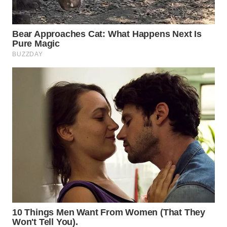
SUKABUMI
WN
PURWAKARTA
WN
PRIANGAN
TIMUR
WN
SEMARANG
WN
SOLO
WN
BOROBUDUR