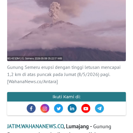
OPINI
SURABAYA
Informasi
INDEKS
BERITA
Gunung Semeru erupsi dengan tinggi letusan mencapai
1,2 km di atas puncak pada Jumat (8/5/2026) pagi.
KONTAK
[WahanaNews.co/Antara]
KAMI
Ikuti Kami di:
INFO
IKLAN
TENTANG
JATIM.WAHANANEWS.CO
, Lumajang -
Gunung
KAMI