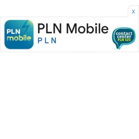
X
WAHANA MEDIA GROUP
|
|
|
WAHANA NEWS co
WAHANA TANI
WAHANA ADVOKAT