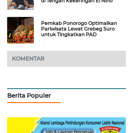
di Tengah Kekeringan El Nino
LKKI
Pemkab Ponorogo Optimalkan
Pariwisata Lewat Grebeg Suro
KOPEKLIN
untuk Tingkatkan PAD
PORTAL
KONSUMEN
KOMENTAR
FORWAMKI
ALPERKLINAS
Berita Populer
FORJASIDA
TAMBANG
NEWS