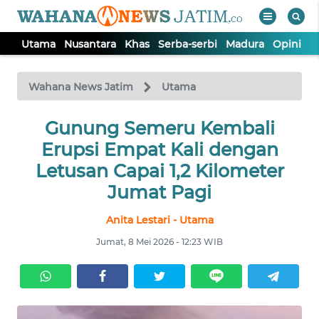
Utama
Nusantara
Khas
Serba-serbi
Madura
Opini
S
WAHANA
Tutup
TV
Wahana News Jatim
Utama
UTAMA
Gunung Semeru Kembali
Erupsi Empat Kali dengan
NUSANTARA
Letusan Capai 1,2 Kilometer
Jumat Pagi
KHAS
Anita Lestari - Utama
Jumat, 8 Mei 2026 - 12:23 WIB
SERBA-
SERBI
MADURA