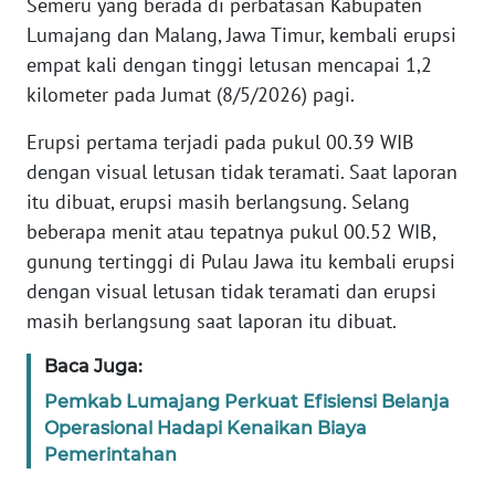
Semeru yang berada di perbatasan Kabupaten
Lumajang dan Malang, Jawa Timur, kembali erupsi
PEDOMAN
MEDIA
empat kali dengan tinggi letusan mencapai 1,2
SIBER
kilometer pada Jumat (8/5/2026) pagi.
Erupsi pertama terjadi pada pukul 00.39 WIB
REDAKSI
dengan visual letusan tidak teramati. Saat laporan
itu dibuat, erupsi masih berlangsung. Selang
KARIR
beberapa menit atau tepatnya pukul 00.52 WIB,
DISCLAIMER
gunung tertinggi di Pulau Jawa itu kembali erupsi
dengan visual letusan tidak teramati dan erupsi
Wahana
masih berlangsung saat laporan itu dibuat.
News
Regional
Baca Juga:
Pemkab Lumajang Perkuat Efisiensi Belanja
WN
Operasional Hadapi Kenaikan Biaya
SUMUT
Pemerintahan