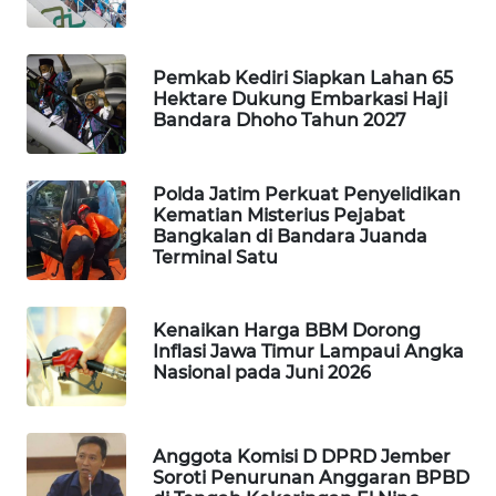
MASYARAKAT
KELISTRIKAN
Pemkab Kediri Siapkan Lahan 65
Hektare Dukung Embarkasi Haji
WALINKI
Bandara Dhoho Tahun 2027
ID
MAWAKA
Polda Jatim Perkuat Penyelidikan
ID
Kematian Misterius Pejabat
Bangkalan di Bandara Juanda
Terminal Satu
MARTABAT
NET
Kenaikan Harga BBM Dorong
PLN
Inflasi Jawa Timur Lampaui Angka
WATCH
Nasional pada Juni 2026
MKLI
Anggota Komisi D DPRD Jember
Soroti Penurunan Anggaran BPBD
LPKKI