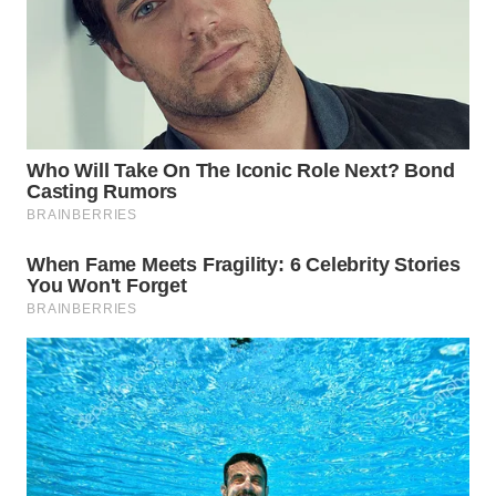
WAHANA
INFRASTRUKTUR
WAHANA
KONSUMEN
WAHANA
LISTRIK
WAHANA
TRAVEL
WAHANA
TV
WAHANANEWS
ID