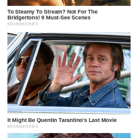
WN
MADURA
WN
SURABAYA
WN
NATUNA
WN
BINTAN
WN
MANDALIKA
WN
LIKUPANG