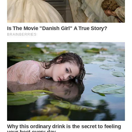
WN
KARAWANG
WN
BEKASI
WN
BOGOR
WN
DEPOK
WN
TAPANULI
UTARA
WN
SAMOSIR