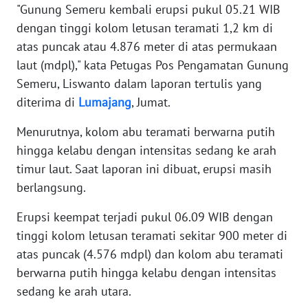
WN
"Gunung Semeru kembali erupsi pukul 05.21 WIB
JAKARTA
dengan tinggi kolom letusan teramati 1,2 km di
atas puncak atau 4.876 meter di atas permukaan
WN
laut (mdpl)," kata Petugas Pos Pengamatan Gunung
JABAR
Semeru, Liswanto dalam laporan tertulis yang
diterima di
Lumajang
, Jumat.
WN
BANTEN
Menurutnya, kolom abu teramati berwarna putih
hingga kelabu dengan intensitas sedang ke arah
WN
timur laut. Saat laporan ini dibuat, erupsi masih
NTT
berlangsung.
WN
Erupsi keempat terjadi pukul 06.09 WIB dengan
KEPRI
tinggi kolom letusan teramati sekitar 900 meter di
atas puncak (4.576 mdpl) dan kolom abu teramati
WN
PAPUA
berwarna putih hingga kelabu dengan intensitas
sedang ke arah utara.
WN