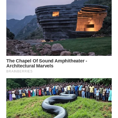
WN
BINJAI
WN
CIREBON
WN
INDRAMAYU
WN
KUNINGAN
WN
MAJALENGKA
WN
SUBANG
WN