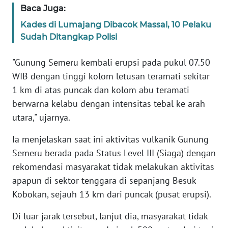
Baca Juga:
PAPUA
BARAT
Kades di Lumajang Dibacok Massal, 10 Pelaku
Sudah Ditangkap Polisi
WN
RIAU
"Gunung Semeru kembali erupsi pada pukul 07.50
WIB dengan tinggi kolom letusan teramati sekitar
WN
1 km di atas puncak dan kolom abu teramati
SERAMBI
berwarna kelabu dengan intensitas tebal ke arah
utara," ujarnya.
WN
JAMBI
Ia menjelaskan saat ini aktivitas vulkanik Gunung
Semeru berada pada Status Level III (Siaga) dengan
WN
rekomendasi masyarakat tidak melakukan aktivitas
SULTRA
apapun di sektor tenggara di sepanjang Besuk
Kobokan, sejauh 13 km dari puncak (pusat erupsi).
WN
NTB
Di luar jarak tersebut, lanjut dia, masyarakat tidak