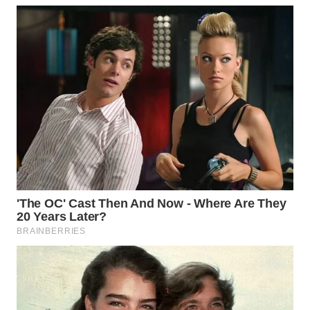
WN
NIAS
WN
LANGKAT
WN
TAPANULI
SELATAN
WN
TANJUNG
LESUNG
WN
KARO
WN