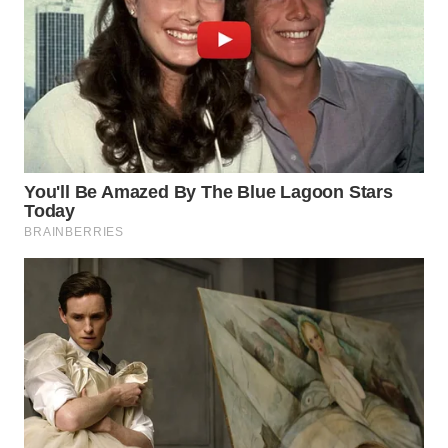
SIMALUNGUN
WN
LABUHANBATU
WN
TAPANULI
TENGAH
WN DELI
SERDANG
WN
TEBING
TINGGI
WN
PAKPAK