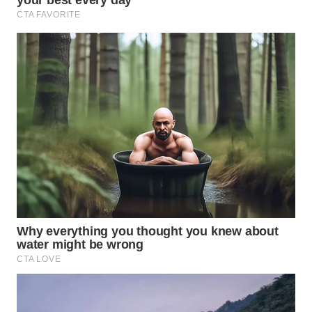
WN
PADANG
LAWAS
WN
SUMEDANG
WN
CIANJUR
WN
KEPULAUAN
SERIBU
WN
TANGERANG