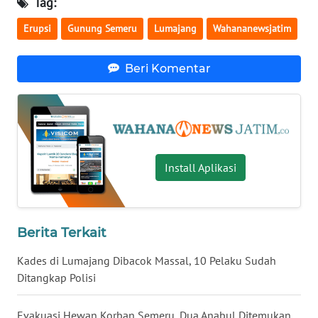
Tag:
WN
LAMPUNG
Erupsi
Gunung Semeru
Lumajang
Wahananewsjatim
WN
Beri Komentar
JATENG
WN
NUSANTARA
WN
Install Aplikasi
JOGJA
WN
Berita Terkait
JATIM
Kades di Lumajang Dibacok Massal, 10 Pelaku Sudah
WN
Ditangkap Polisi
BALI
Evakuasi Hewan Korban Semeru, Dua Anabul Ditemukan