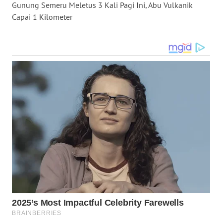
WN
Gunung Semeru Meletus 3 Kali Pagi Ini, Abu Vulkanik
GORONTALO
Capai 1 Kilometer
WN
SULUT
WN
MALUKU
WN
MALUT
WN
DAIRI
WN
DANAU
TOBA