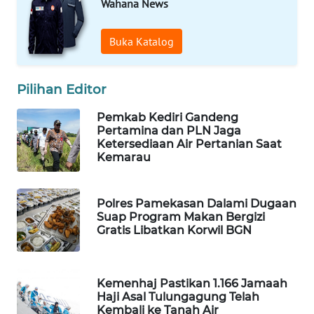
Wahana News
WAHANA
OTOMOTIF
Buka Katalog
WAHANA
HEALTH
Pilihan Editor
WAHANA
Pemkab Kediri Gandeng
DESA
Pertamina dan PLN Jaga
WISATA
Ketersediaan Air Pertanian Saat
Kemarau
LAPAK
WAHANA
Polres Pamekasan Dalami Dugaan
Suap Program Makan Bergizi
Wahana
Gratis Libatkan Korwil BGN
Network
KONSUMEN
Kemenhaj Pastikan 1.166 Jamaah
LISTRIK
Haji Asal Tulungagung Telah
Kembali ke Tanah Air