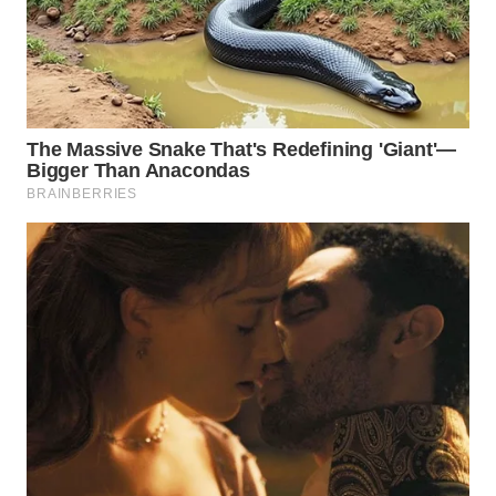
SUKABUMI
WN
PURWAKARTA
WN
PRIANGAN
TIMUR
WN
SEMARANG
WN
SOLO
WN
BOROBUDUR