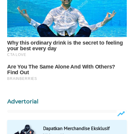
WAHANANEWS
CO ID
WAHANANEWS
NET
WAHANA
SPORT
WAHANA
UMKM
WAHANA
SELEB
Advertorial
WAHANA
PERSONA
Dapatkan Merchandise Eksklusif