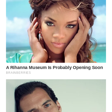
WN
LABUANBAJO
WN
BORNEO
Wahana
Media
Group
WAHANA
NEWS
WAHANA
TANI
WAHANA
ADVOKAT