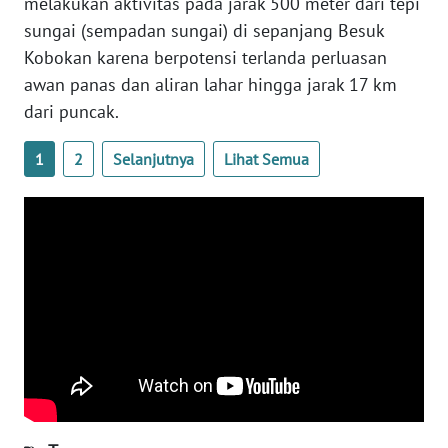
melakukan aktivitas pada jarak 500 meter dari tepi
WN
sungai (sempadan sungai) di sepanjang Besuk
SULTENG
Kobokan karena berpotensi terlanda perluasan
awan panas dan aliran lahar hingga jarak 17 km
WN
dari puncak.
SULBAR
1
2
Selanjutnya
Lihat Semua
WN
BABEL
WN
SUMBAR
WN
SUMSEL
WN
BENGKULU