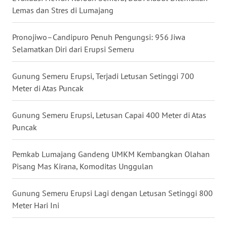
WN
Lemas dan Stres di Lumajang
KALBAR
Pronojiwo–Candipuro Penuh Pengungsi: 956 Jiwa
WN
Selamatkan Diri dari Erupsi Semeru
KALTENG
Gunung Semeru Erupsi, Terjadi Letusan Setinggi 700
WN
Meter di Atas Puncak
KALTARA
Gunung Semeru Erupsi, Letusan Capai 400 Meter di Atas
WN
KALSEL
Puncak
WN
Pemkab Lumajang Gandeng UMKM Kembangkan Olahan
KALTIM
Pisang Mas Kirana, Komoditas Unggulan
WN
Gunung Semeru Erupsi Lagi dengan Letusan Setinggi 800
SULSEL
Meter Hari Ini