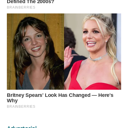
WAHANANEWS
CO ID
WAHANANEWS
NET
WAHANA
SPORT
WAHANA
UMKM
WAHANA
SELEB
WAHANA
PERSONA