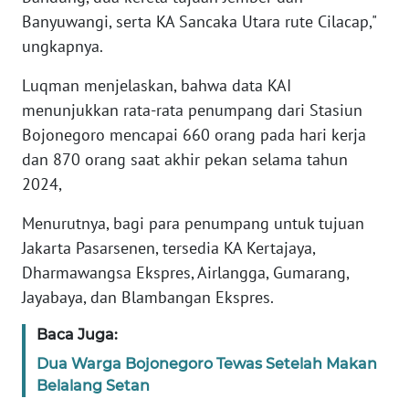
WN
Banyuwangi, serta KA Sancaka Utara rute Cilacap,"
JAKARTA
ungkapnya.
WN
Luqman menjelaskan, bahwa data KAI
JABAR
menunjukkan rata-rata penumpang dari Stasiun
Bojonegoro mencapai 660 orang pada hari kerja
WN
BANTEN
dan 870 orang saat akhir pekan selama tahun
2024,
WN
Menurutnya, bagi para penumpang untuk tujuan
NTT
Jakarta Pasarsenen, tersedia KA Kertajaya,
Dharmawangsa Ekspres, Airlangga, Gumarang,
WN
KEPRI
Jayabaya, dan Blambangan Ekspres.
Baca Juga:
WN
PAPUA
Dua Warga Bojonegoro Tewas Setelah Makan
Belalang Setan
WN