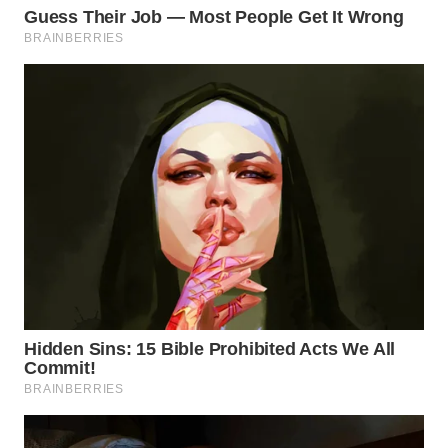
SIMALUNGUN
WN
LABUHANBATU
WN
TAPANULI
TENGAH
WN DELI
SERDANG
WN
TEBING
TINGGI
WN
PAKPAK