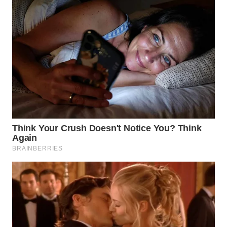
WN
KARAWANG
WN
BEKASI
WN
BOGOR
WN
DEPOK
WN
TAPANULI
UTARA
WN
SAMOSIR