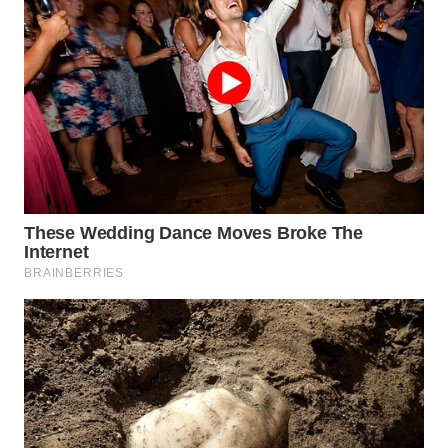
WN
GORONTALO
WN
SULUT
WN
MALUKU
WN
MALUT
WN
DAIRI
WN
DANAU
TOBA