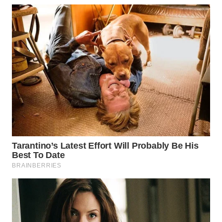
WN
MADURA
WN
SURABAYA
WN
NATUNA
WN
BINTAN
WN
MANDALIKA
WN
LIKUPANG