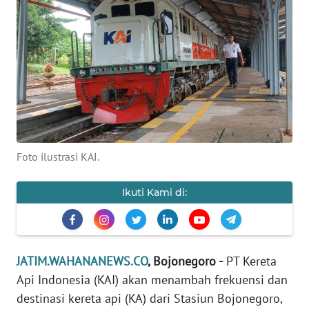
OPINI
SURABAYA
Informasi
INDEKS
BERITA
Foto ilustrasi KAI.
KONTAK
KAMI
Ikuti Kami di:
INFO
IKLAN
JATIM.WAHANANEWS.CO
, Bojonegoro -
PT Kereta
Api Indonesia (KAI) akan menambah frekuensi dan
TENTANG
KAMI
destinasi kereta api (KA) dari Stasiun Bojonegoro,