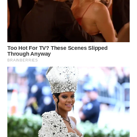
WN
PADANG
LAWAS
WN
SUMEDANG
WN
CIANJUR
WN
KEPULAUAN
SERIBU
WN
TANGERANG