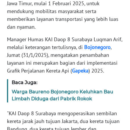
Jawa Timur, mulai 1 Februari 2025, untuk
PEDOMAN
mendukung mobilitas masyarakat serta
MEDIA
memberikan layanan transportasi yang lebih luas
SIBER
dan nyaman.
REDAKSI
Manager Humas KAI Daop 8 Surabaya Luqman Arif,
melalui keterangan tertulisnya, di
Bojonegoro
,
KARIR
Jumat (31/1/2025), mengatakan penambahan
layanan ini merupakan bagian dari implementasi
DISCLAIMER
Grafik Perjalanan Kereta Api (
Gapeka
) 2025.
Wahana
Baca Juga:
News
Warga Baureno Bojonegoro Keluhkan Bau
Regional
Limbah Diduga dari Pabrik Rokok
WN
"KAI Daop 8 Surabaya mengoperasikan sembilan
SUMUT
kereta jarak jauh tujuan Jakarta, dua kereta tujuan
Bandung, dua kereta tujuan Jember dan