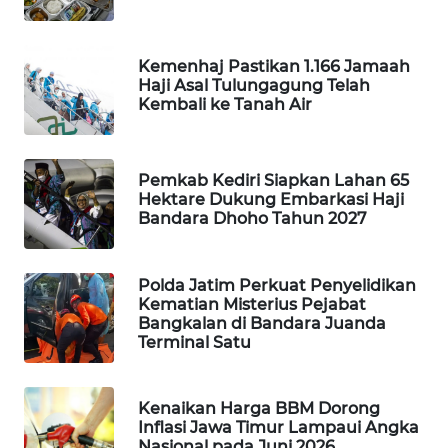
MASYARAKAT
KELISTRIKAN
Kemenhaj Pastikan 1.166 Jamaah
Haji Asal Tulungagung Telah
WALINKI
Kembali ke Tanah Air
ID
MAWAKA
Pemkab Kediri Siapkan Lahan 65
ID
Hektare Dukung Embarkasi Haji
Bandara Dhoho Tahun 2027
MARTABAT
NET
Polda Jatim Perkuat Penyelidikan
Kematian Misterius Pejabat
PLN
Bangkalan di Bandara Juanda
WATCH
Terminal Satu
MKLI
Kenaikan Harga BBM Dorong
Inflasi Jawa Timur Lampaui Angka
LPKKI
Nasional pada Juni 2026