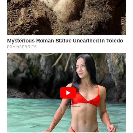
WN
NIAS
WN
LANGKAT
WN
TAPANULI
SELATAN
WN
TANJUNG
LESUNG
WN
KARO
WN