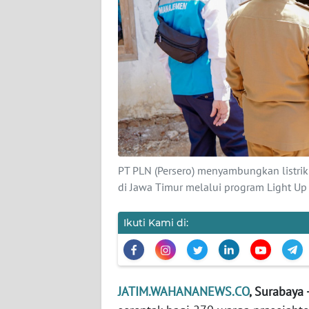
PEDOMAN
MEDIA
SIBER
REDAKSI
KARIR
DISCLAIMER
PT PLN (Persero) menyambungkan listrik 
Wahana
di Jawa Timur melalui program Light U
News
Regional
Ikuti Kami di:
WN
SUMUT
WN
JATIM.WAHANANEWS.CO
, Surabaya 
JAKARTA