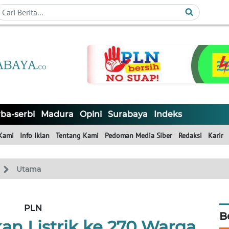
ba-serbi
Madura
Opini
Surabaya
Indeks
Kami
Info Iklan
Tentang Kami
Pedoman Media Siber
Redaksi
Karir
Utama
PLN
B
n Listrik ke 270 Warga