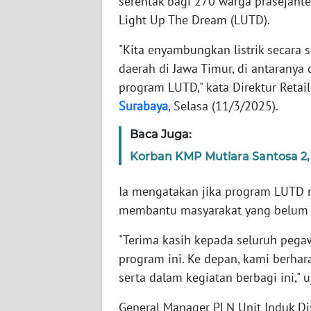
serentak bagi 270 warga prasejahte
Light Up The Dream (LUTD).
WN
JABAR
"Kita enyambungkan listrik secara 
daerah di Jawa Timur, di antaranya
WN
program LUTD," kata Direktur Retail
BANTEN
Surabaya
, Selasa (11/3/2025).
Baca Juga:
WN
NTT
Korban KMP Mutiara Santosa 2,
WN
Ia mengatakan jika program LUTD m
KEPRI
membantu masyarakat yang belum me
WN
"Terima kasih kepada seluruh pega
PAPUA
program ini. Ke depan, kami berha
serta dalam kegiatan berbagi ini," u
WN
PAPUA
General Manager PLN Unit Induk Dis