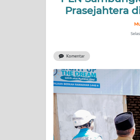
OPINI
Prasejahtera d
SURABAYA
Mu
Selas
Informasi
INDEKS
BERITA
Komentar
KONTAK
KAMI
INFO
IKLAN
TENTANG
KAMI