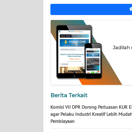
LAMPUNG
WN
JATENG
WN
NUSANTARA
Jadilah
WN
JOGJA
WN
JATIM
Berita Terkait
WN
Komisi VII DPR Dorong Perluasan KUR E
BALI
agar Pelaku Industri Kreatif Lebih Muda
Pembiayaan
WN
KALBAR