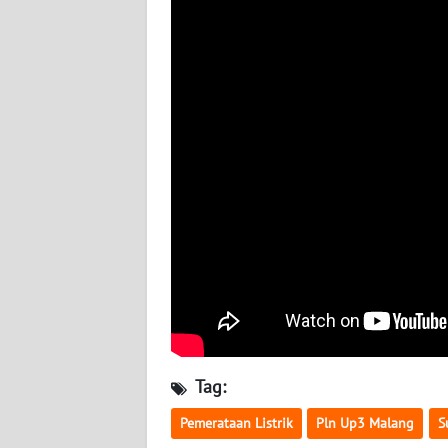
SULTENG
WN
SULBAR
WN
BABEL
WN
SUMBAR
WN
SUMSEL
WN
BENGKULU
Tag:
Pemerataan Listrik
Pln Up3 Malang
S
WN