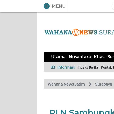
MENU
WAHANA
Tutup
TV
UTAMA
NUSANTARA
Utama
Nusantara
Khas
Ser
KHAS
Informasi
Indeks Berita
Kontak 
SERBA-
Wahana News Jatim
Surabaya
SERBI
MADURA
PLN Sambungka