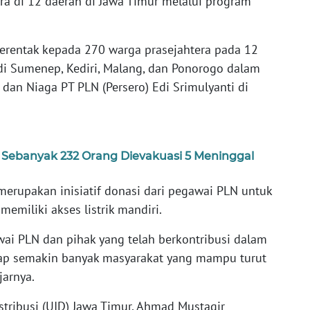
ra di 12 daerah di Jawa Timur melalui program
serentak kepada 270 warga prasejahtera pada 12
 di Sumenep, Kediri, Malang, dan Ponorogo dalam
 dan Niaga PT PLN (Persero) Edi Srimulyanti di
 Sebanyak 232 Orang Dievakuasi 5 Meninggal
erupakan inisiatif donasi dari pegawai PLN untuk
miliki akses listrik mandiri.
wai PLN dan pihak yang telah berkontribusi dalam
rap semakin banyak masyarakat yang mampu turut
jarnya.
tribusi (UID) Jawa Timur, Ahmad Mustaqir