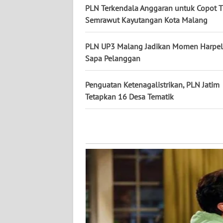
PLN Terkendala Anggaran untuk Copot 
Semrawut Kayutangan Kota Malang
WN
KALTENG
PLN UP3 Malang Jadikan Momen Harpe
Sapa Pelanggan
WN
KALTARA
Penguatan Ketenagalistrikan, PLN Jatim
Tetapkan 16 Desa Tematik
WN
KALSEL
WN
KALTIM
WN
SULSEL
WN
GORONTALO