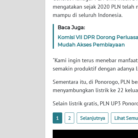
BARAT
mengatakan sejak 2020 PLN telah m
mampu di seluruh Indonesia.
WN
RIAU
Baca Juga:
Komisi VII DPR Dorong Perluasa
WN
Mudah Akses Pembiayaan
SERAMBI
"Kami ingin terus menebar manfaat
WN
semakin produktif dengan adanya lis
JAMBI
Sementara itu, di Ponorogo, PLN b
WN
menyambungkan listrik ke 22 keluar
SULTRA
Selain listrik gratis, PLN UP3 Po
WN
NTB
1
2
Selanjutnya
Lihat Sem
WN