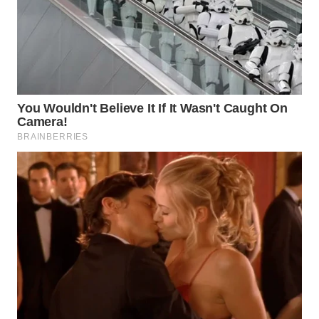
WN
PADANG
LAWAS
WN
SUMEDANG
WN
CIANJUR
WN
KEPULAUAN
SERIBU
WN
TANGERANG