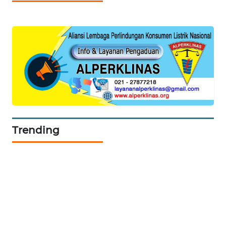
SITUNGIR
NEWS
SIDIKALANG
NEWS
SIBARAGAS
NEWS
METRO
Trending
SIANTAR
NEWS
METRO
MEDAN
NEWS
METRO
JAKARTA