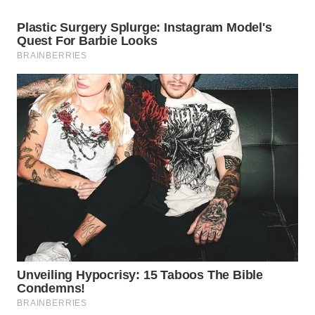
SUKABUMI
WN
PURWAKARTA
WN
PRIANGAN
TIMUR
WN
SEMARANG
WN
SOLO
WN
BOROBUDUR