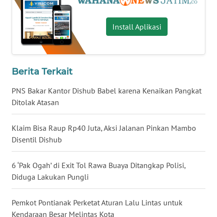
WN
LAMPUNG
Install Aplikasi
WN
JATENG
Berita Terkait
WN
NUSANTARA
PNS Bakar Kantor Dishub Babel karena Kenaikan Pangkat
Ditolak Atasan
WN
JOGJA
Klaim Bisa Raup Rp40 Juta, Aksi Jalanan Pinkan Mambo
Disentil Dishub
WN
JATIM
6 ‘Pak Ogah’ di Exit Tol Rawa Buaya Ditangkap Polisi,
Diduga Lakukan Pungli
WN
BALI
Pemkot Pontianak Perketat Aturan Lalu Lintas untuk
Kendaraan Besar Melintas Kota