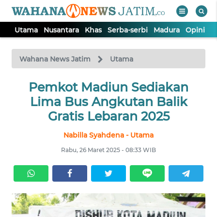
Utama
Nusantara
Khas
Serba-serbi
Madura
Opini
S
WAHANA
Tutup
TV
Wahana News Jatim
Utama
UTAMA
Pemkot Madiun Sediakan
Lima Bus Angkutan Balik
NUSANTARA
Gratis Lebaran 2025
Nabilla Syahdena - Utama
KHAS
Rabu, 26 Maret 2025 - 08:33 WIB
SERBA-
SERBI
MADURA