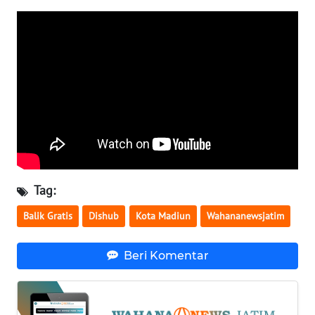
WN
SULTENG
WN
SULBAR
WN
BABEL
WN
SUMBAR
Tag:
Balik Gratis
Dishub
Kota Madiun
Wahananewsjatim
WN
SUMSEL
Beri Komentar
WN
BENGKULU