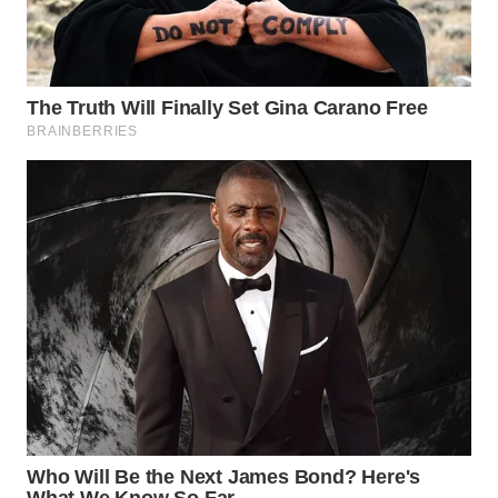
WAHANA
INFRASTRUKTUR
WAHANA
KONSUMEN
WAHANA
LISTRIK
WAHANA
TRAVEL
WAHANA
TV
WAHANANEWS
ID