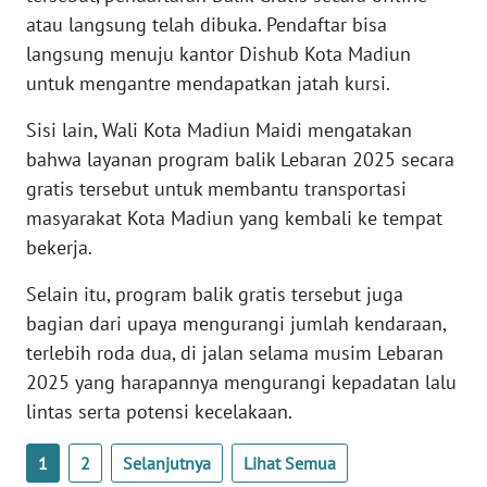
PAPUA
atau langsung telah dibuka. Pendaftar bisa
BARAT
langsung menuju kantor Dishub Kota Madiun
untuk mengantre mendapatkan jatah kursi.
WN
RIAU
Sisi lain, Wali Kota Madiun Maidi mengatakan
bahwa layanan program balik Lebaran 2025 secara
WN
gratis tersebut untuk membantu transportasi
SERAMBI
masyarakat Kota Madiun yang kembali ke tempat
bekerja.
WN
JAMBI
Selain itu, program balik gratis tersebut juga
bagian dari upaya mengurangi jumlah kendaraan,
WN
terlebih roda dua, di jalan selama musim Lebaran
SULTRA
2025 yang harapannya mengurangi kepadatan lalu
lintas serta potensi kecelakaan.
WN
NTB
1
2
Selanjutnya
Lihat Semua