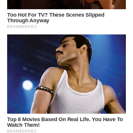
WN
BINJAI
WN
CIREBON
WN
INDRAMAYU
WN
KUNINGAN
WN
MAJALENGKA
WN
SUBANG
WN