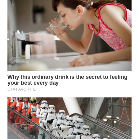
WN
KARAWANG
WN
BEKASI
WN
BOGOR
WN
DEPOK
WN
TAPANULI
UTARA
WN
SAMOSIR