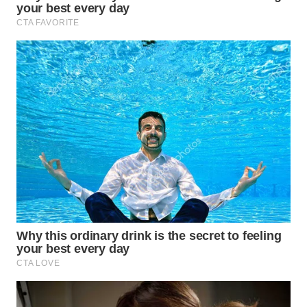
SIMALUNGUN
WN
LABUHANBATU
WN
TAPANULI
TENGAH
WN DELI
SERDANG
WN
TEBING
TINGGI
WN
PAKPAK