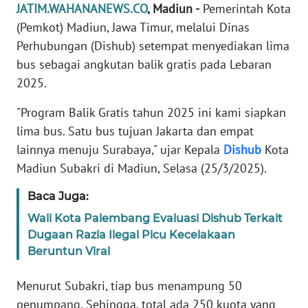
JATIM.WAHANANEWS.CO
, Madiun -
Pemerintah Kota
PEDOMAN
(Pemkot) Madiun, Jawa Timur, melalui Dinas
MEDIA
Perhubungan (Dishub) setempat menyediakan lima
SIBER
bus sebagai angkutan balik gratis pada Lebaran
2025.
REDAKSI
"Program Balik Gratis tahun 2025 ini kami siapkan
KARIR
lima bus. Satu bus tujuan Jakarta dan empat
lainnya menuju Surabaya," ujar Kepala
Dishub
Kota
DISCLAIMER
Madiun Subakri di Madiun, Selasa (25/3/2025).
Wahana
Baca Juga:
News
Wali Kota Palembang Evaluasi Dishub Terkait
Regional
Dugaan Razia Ilegal Picu Kecelakaan
Beruntun Viral
WN
SUMUT
Menurut Subakri, tiap bus menampung 50
penumpang. Sehingga, total ada 250 kuota yang