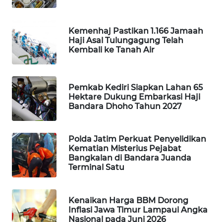
MASYARAKAT
KELISTRIKAN
Kemenhaj Pastikan 1.166 Jamaah
Haji Asal Tulungagung Telah
WALINKI
Kembali ke Tanah Air
ID
MAWAKA
Pemkab Kediri Siapkan Lahan 65
ID
Hektare Dukung Embarkasi Haji
Bandara Dhoho Tahun 2027
MARTABAT
NET
Polda Jatim Perkuat Penyelidikan
Kematian Misterius Pejabat
PLN
Bangkalan di Bandara Juanda
WATCH
Terminal Satu
MKLI
Kenaikan Harga BBM Dorong
Inflasi Jawa Timur Lampaui Angka
Nasional pada Juni 2026
LPKKI