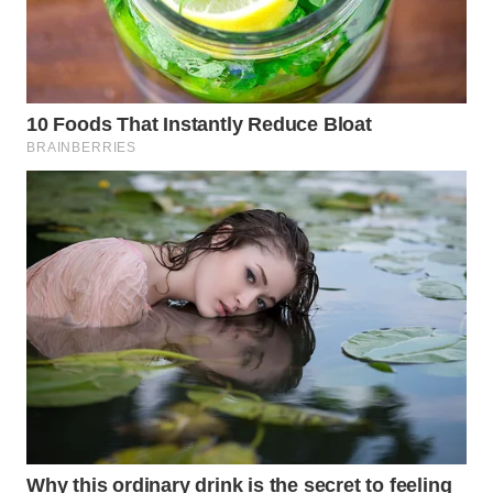
WN
NIAS
WN
LANGKAT
WN
TAPANULI
SELATAN
WN
TANJUNG
LESUNG
WN
KARO
WN