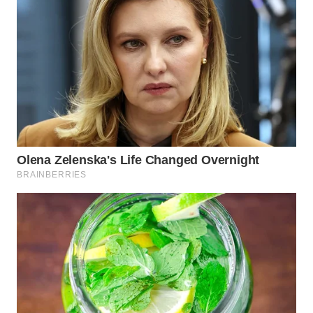
WN
GORONTALO
WN
SULUT
WN
MALUKU
WN
MALUT
WN
DAIRI
WN
DANAU
TOBA