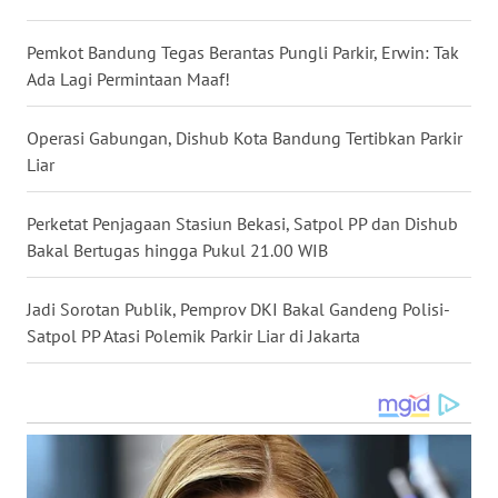
WN
KALBAR
Pemkot Bandung Tegas Berantas Pungli Parkir, Erwin: Tak
Ada Lagi Permintaan Maaf!
WN
KALTENG
Operasi Gabungan, Dishub Kota Bandung Tertibkan Parkir
Liar
WN
KALTARA
Perketat Penjagaan Stasiun Bekasi, Satpol PP dan Dishub
Bakal Bertugas hingga Pukul 21.00 WIB
WN
KALSEL
Jadi Sorotan Publik, Pemprov DKI Bakal Gandeng Polisi-
Satpol PP Atasi Polemik Parkir Liar di Jakarta
WN
KALTIM
WN
SULSEL