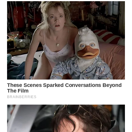
WN
MADURA
WN
SURABAYA
WN
NATUNA
WN
BINTAN
WN
MANDALIKA
WN
LIKUPANG