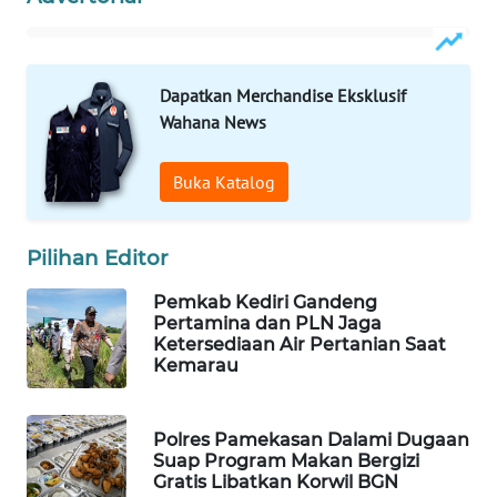
WAHANA
OTOMOTIF
WAHANA
Dapatkan Merchandise Eksklusif
HEALTH
Wahana News
WAHANA
Buka Katalog
DESA
WISATA
Pilihan Editor
LAPAK
WAHANA
Pemkab Kediri Gandeng
Pertamina dan PLN Jaga
Ketersediaan Air Pertanian Saat
Wahana
Kemarau
Network
KONSUMEN
Polres Pamekasan Dalami Dugaan
LISTRIK
Suap Program Makan Bergizi
Gratis Libatkan Korwil BGN