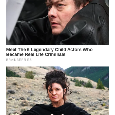
WN
LABUANBAJO
WN
BORNEO
Wahana
Media
Group
WAHANA
NEWS
WAHANA
TANI
WAHANA
ADVOKAT