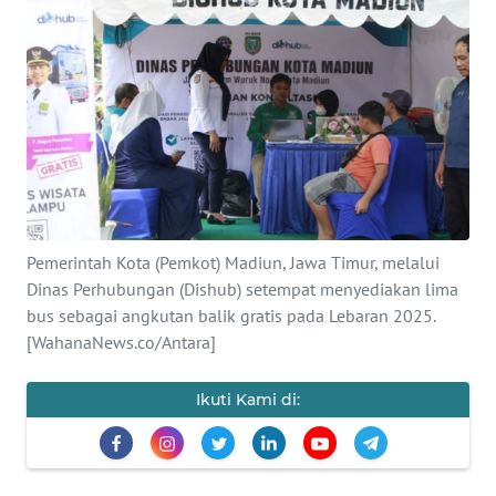
OPINI
SURABAYA
Informasi
INDEKS
BERITA
Pemerintah Kota (Pemkot) Madiun, Jawa Timur, melalui
KONTAK
Dinas Perhubungan (Dishub) setempat menyediakan lima
KAMI
bus sebagai angkutan balik gratis pada Lebaran 2025.
[WahanaNews.co/Antara]
INFO
IKLAN
Ikuti Kami di:
TENTANG
KAMI