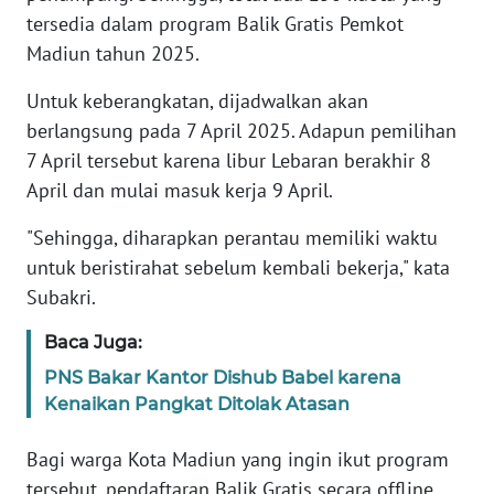
WN
tersedia dalam program Balik Gratis Pemkot
JAKARTA
Madiun tahun 2025.
WN
Untuk keberangkatan, dijadwalkan akan
JABAR
berlangsung pada 7 April 2025. Adapun pemilihan
7 April tersebut karena libur Lebaran berakhir 8
WN
BANTEN
April dan mulai masuk kerja 9 April.
"Sehingga, diharapkan perantau memiliki waktu
WN
untuk beristirahat sebelum kembali bekerja," kata
NTT
Subakri.
WN
Baca Juga:
KEPRI
PNS Bakar Kantor Dishub Babel karena
Kenaikan Pangkat Ditolak Atasan
WN
PAPUA
Bagi warga Kota Madiun yang ingin ikut program
tersebut, pendaftaran Balik Gratis secara offline
WN