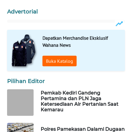
MASYARAKAT
Advertorial
KELISTRIKAN
WALINKI
ID
Dapatkan Merchandise Eksklusif
Wahana News
MAWAKA
ID
Buka Katalog
MARTABAT
NET
Pilihan Editor
Pemkab Kediri Gandeng
PLN
Pertamina dan PLN Jaga
WATCH
Ketersediaan Air Pertanian Saat
Kemarau
MKLI
Polres Pamekasan Dalami Dugaan
LPKKI