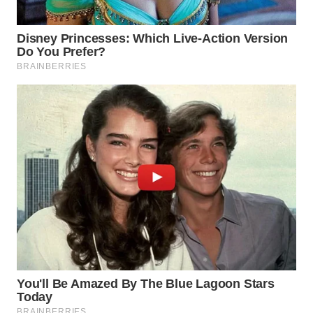
WN
KARAWANG
WN
BEKASI
WN
BOGOR
WN
DEPOK
WN
TAPANULI
UTARA
WN
SAMOSIR