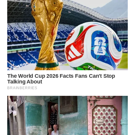
WN
NIAS
WN
LANGKAT
WN
TAPANULI
SELATAN
WN
TANJUNG
LESUNG
WN
KARO
WN