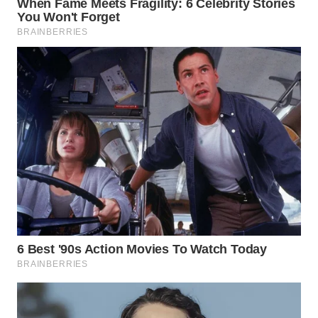
WN
LABUANBAJO
WN
BORNEO
Wahana
Media
Group
WAHANA
NEWS
WAHANA
TANI
WAHANA
ADVOKAT