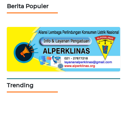
NEWS
Berita Populer
KRT
NEWS
KARING
NEWS
JURNAL
MARITIM
HUMBANG
Trending
NEWS
GARONGGANG
NEWS
FISUELRI