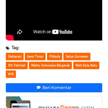
WN
LAMPUNG
WN
JATENG
WN
NUSANTARA
Tag:
WN
Deklarasi
Jawa Timur
Pilkada
Setya Gunawan
JOGJA
Siti Fatimah
Waktu Indonesia Bergerak
Wali Kota Batu
WN
WIB
JATIM
Beri Komentar
WN
BALI