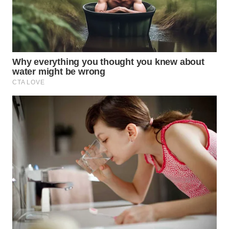
WAHANANEWS
CO ID
WAHANANEWS
NET
WAHANA
SPORT
WAHANA
UMKM
WAHANA
SELEB
WAHANA
PERSONA