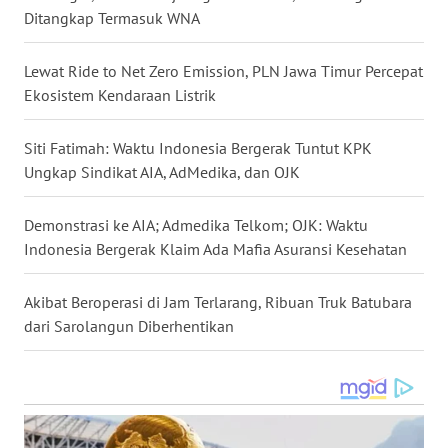
WN
Ditangkap Termasuk WNA
GORONTALO
Lewat Ride to Net Zero Emission, PLN Jawa Timur Percepat
WN
Ekosistem Kendaraan Listrik
SULUT
Siti Fatimah: Waktu Indonesia Bergerak Tuntut KPK
WN
Ungkap Sindikat AIA, AdMedika, dan OJK
MALUKU
Demonstrasi ke AIA; Admedika Telkom; OJK: Waktu
WN
MALUT
Indonesia Bergerak Klaim Ada Mafia Asuransi Kesehatan
WN
Akibat Beroperasi di Jam Terlarang, Ribuan Truk Batubara
DAIRI
dari Sarolangun Diberhentikan
WN
DANAU
TOBA