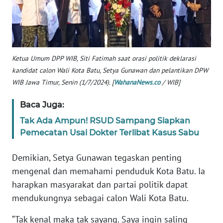
PAPUA
BARAT
WN
RIAU
Ketua Umum DPP WIB, Siti Fatimah saat orasi politik deklarasi
kandidat calon Wali Kota Batu, Setya Gunawan dan pelantikan DPW
WIB Jawa Timur, Senin (1/7/2024).
[
WahanaNews.co
/ WIB]
WN
SERAMBI
Baca Juga:
WN
Tak Ada Ampun! RSUD Sampang Siapkan
JAMBI
Pemecatan Usai Dokter Terlibat Kasus Sabu
WN
Demikian, Setya Gunawan tegaskan penting
SULTRA
mengenal dan memahami penduduk Kota Batu. Ia
harapkan masyarakat dan partai politik dapat
WN
mendukungnya sebagai calon Wali Kota Batu.
NTB
“Tak kenal maka tak sayang. Saya ingin saling