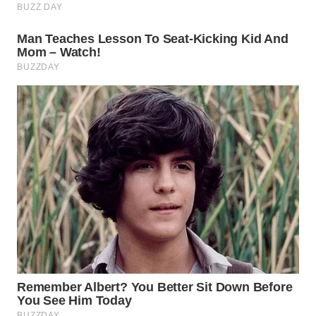
WN
MADURA
WN
SURABAYA
WN
NATUNA
WN
BINTAN
WN
MANDALIKA
WN
LIKUPANG