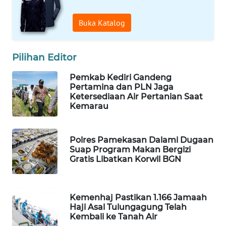
WAHANANEWS
CO ID
Buka Katalog
WAHANANEWS
NET
Pilihan Editor
Pemkab Kediri Gandeng
WAHANA
Pertamina dan PLN Jaga
SPORT
Ketersediaan Air Pertanian Saat
Kemarau
WAHANA
UMKM
Polres Pamekasan Dalami Dugaan
Suap Program Makan Bergizi
WAHANA
Gratis Libatkan Korwil BGN
SELEB
WAHANA
Kemenhaj Pastikan 1.166 Jamaah
PERSONA
Haji Asal Tulungagung Telah
Kembali ke Tanah Air