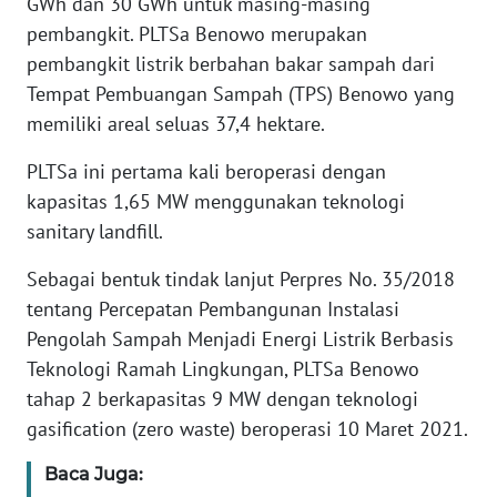
WN
GWh dan 30 GWh untuk masing-masing
JAKARTA
pembangkit. PLTSa Benowo merupakan
pembangkit listrik berbahan bakar sampah dari
WN
Tempat Pembuangan Sampah (TPS) Benowo yang
JABAR
memiliki areal seluas 37,4 hektare.
WN
PLTSa ini pertama kali beroperasi dengan
BANTEN
kapasitas 1,65 MW menggunakan teknologi
sanitary landfill.
WN
NTT
Sebagai bentuk tindak lanjut Perpres No. 35/2018
tentang Percepatan Pembangunan Instalasi
WN
Pengolah Sampah Menjadi Energi Listrik Berbasis
KEPRI
Teknologi Ramah Lingkungan, PLTSa Benowo
tahap 2 berkapasitas 9 MW dengan teknologi
WN
gasification (zero waste) beroperasi 10 Maret 2021.
PAPUA
Baca Juga:
WN