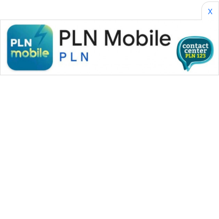
X
WAHANA MEDIA GROUP
|
|
|
WAHANA NEWS co
WAHANA TANI
WAHANA ADVOKAT
|
|
WAHANA INFRASTRUKTUR
WAHANA KONSUMEN