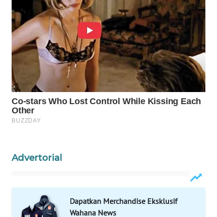
WAHANA
INFRASTRUKTUR
WAHANA
KONSUMEN
WAHANA
LISTRIK
WAHANA
TRAVEL
WAHANA
Advertorial
TV
WAHANANEWS
ID
Dapatkan Merchandise Eksklusif
Wahana News