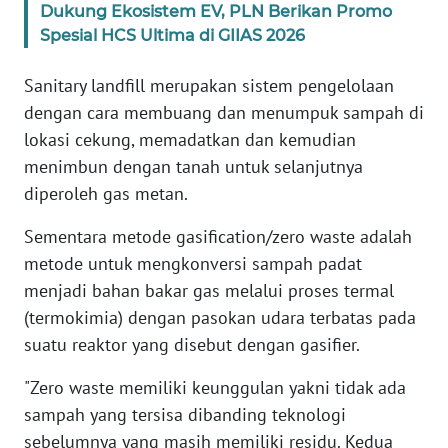
Dukung Ekosistem EV, PLN Berikan Promo
PAPUA
Spesial HCS Ultima di GIIAS 2026
BARAT
Sanitary landfill merupakan sistem pengelolaan
WN
dengan cara membuang dan menumpuk sampah di
RIAU
lokasi cekung, memadatkan dan kemudian
menimbun dengan tanah untuk selanjutnya
WN
SERAMBI
diperoleh gas metan.
Sementara metode gasification/zero waste adalah
WN
JAMBI
metode untuk mengkonversi sampah padat
menjadi bahan bakar gas melalui proses termal
WN
(termokimia) dengan pasokan udara terbatas pada
SULTRA
suatu reaktor yang disebut dengan gasifier.
"Zero waste memiliki keunggulan yakni tidak ada
WN
NTB
sampah yang tersisa dibanding teknologi
sebelumnya yang masih memiliki residu. Kedua