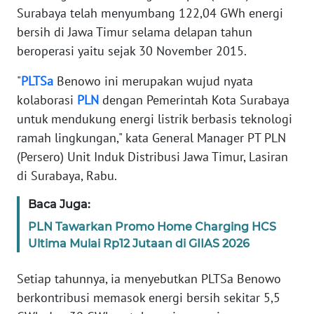
Surabaya telah menyumbang 122,04 GWh energi
PEDOMAN
bersih di Jawa Timur selama delapan tahun
MEDIA
beroperasi yaitu sejak 30 November 2015.
SIBER
"
PLTSa
Benowo ini merupakan wujud nyata
REDAKSI
kolaborasi
PLN
dengan Pemerintah Kota Surabaya
untuk mendukung energi listrik berbasis teknologi
KARIR
ramah lingkungan," kata General Manager PT PLN
(Persero) Unit Induk Distribusi Jawa Timur, Lasiran
DISCLAIMER
di Surabaya, Rabu.
Wahana
Baca Juga:
News
Regional
PLN Tawarkan Promo Home Charging HCS
Ultima Mulai Rp12 Jutaan di GIIAS 2026
WN
Setiap tahunnya, ia menyebutkan PLTSa Benowo
SUMUT
berkontribusi memasok energi bersih sekitar 5,5