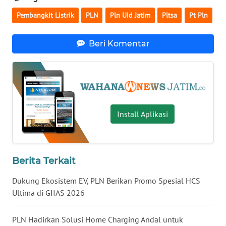
WN
Pembangkit Listrik
PLN
Pln Uid Jatim
Pltsa
Pt Pln
LAMPUNG
WN
Beri Komentar
JATENG
WN
NUSANTARA
Install Aplikasi
WN
JOGJA
WN
Berita Terkait
JATIM
Dukung Ekosistem EV, PLN Berikan Promo Spesial HCS
WN
Ultima di GIIAS 2026
BALI
PLN Hadirkan Solusi Home Charging Andal untuk