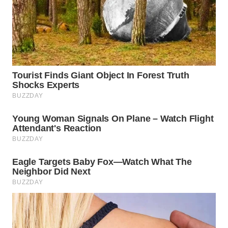
WN
KARAWANG
WN
BEKASI
WN
BOGOR
WN
DEPOK
WN
TAPANULI
UTARA
WN
SAMOSIR