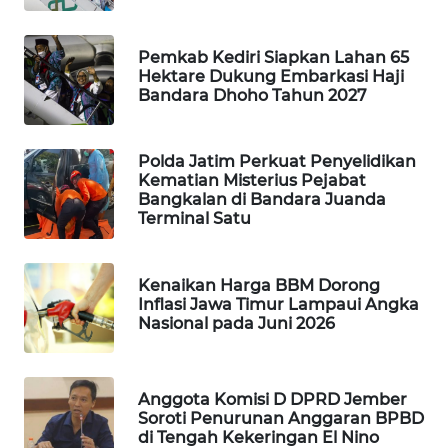
WAHANA
OTOMOTIF
Pemkab Kediri Siapkan Lahan 65
Hektare Dukung Embarkasi Haji
WAHANA
Bandara Dhoho Tahun 2027
HEALTH
WAHANA
Polda Jatim Perkuat Penyelidikan
DESA
Kematian Misterius Pejabat
WISATA
Bangkalan di Bandara Juanda
Terminal Satu
LAPAK
WAHANA
Kenaikan Harga BBM Dorong
Inflasi Jawa Timur Lampaui Angka
Wahana
Nasional pada Juni 2026
Network
KONSUMEN
Anggota Komisi D DPRD Jember
LISTRIK
Soroti Penurunan Anggaran BPBD
di Tengah Kekeringan El Nino