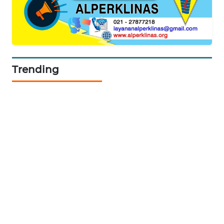
LKKI
KOPEKLIN
Trending
PORTAL
KONSUMEN
FORWAMKI
ALPERKLINAS
FORJASIDA
TAMBANG
NEWS