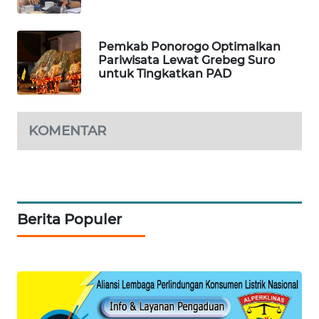
MASYARAKAT
KELISTRIKAN
Pemkab Ponorogo Optimalkan
Pariwisata Lewat Grebeg Suro
WALINKI
untuk Tingkatkan PAD
ID
MAWAKA
KOMENTAR
ID
MARTABAT
NET
Berita Populer
PLN
WATCH
MKLI
LPKKI