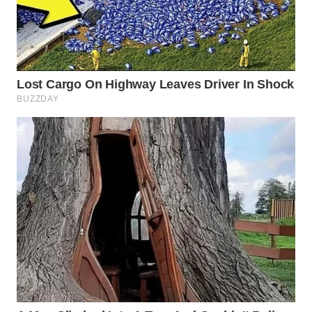
WN
BINJAI
WN
CIREBON
WN
INDRAMAYU
WN
KUNINGAN
WN
MAJALENGKA
WN
SUBANG
WN