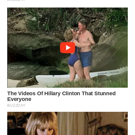
WN
LABUANBAJO
WN
BORNEO
Wahana
Media
Group
WAHANA
NEWS
WAHANA
TANI
WAHANA
ADVOKAT