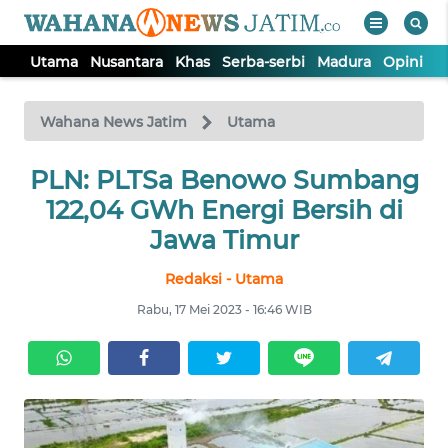
Utama
Nusantara
Khas
Serba-serbi
Madura
Opini
S
WAHANA
Tutup
TV
Wahana News Jatim
Utama
UTAMA
PLN: PLTSa Benowo Sumbang
122,04 GWh Energi Bersih di
NUSANTARA
Jawa Timur
Redaksi - Utama
KHAS
Rabu, 17 Mei 2023 - 16:46 WIB
SERBA-
SERBI
MADURA