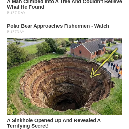
SUKABUMI
WN
PURWAKARTA
WN
PRIANGAN
TIMUR
WN
SEMARANG
WN
SOLO
WN
BOROBUDUR