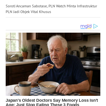
WN
GORONTALO
Soroti Ancaman Sabotase, PLN Watch Minta Infrastruktur
PLN Jadi Objek Vital Khusus
WN
SULUT
WN
MALUKU
WN
MALUT
WN
DAIRI
WN
DANAU
TOBA