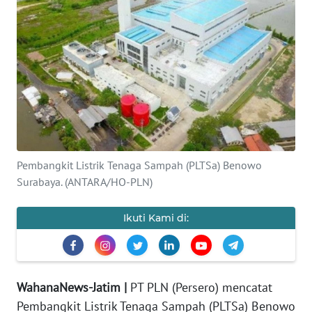
OPINI
SURABAYA
Informasi
INDEKS
BERITA
Pembangkit Listrik Tenaga Sampah (PLTSa) Benowo
KONTAK
Surabaya. (ANTARA/HO-PLN)
KAMI
Ikuti Kami di:
INFO
IKLAN
TENTANG
WahanaNews-Jatim |
PT PLN (Persero) mencatat
KAMI
Pembangkit Listrik Tenaga Sampah (PLTSa) Benowo