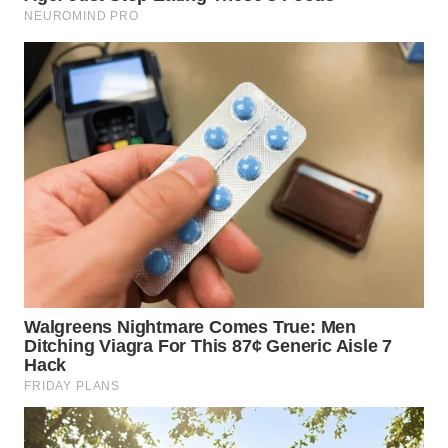
WN
NIAS
WN
LANGKAT
WN
TAPANULI
SELATAN
WN
TANJUNG
LESUNG
WN
KARO
WN