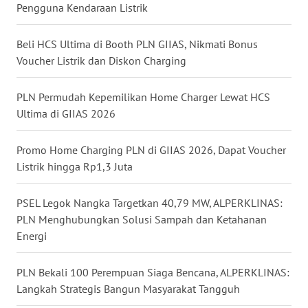
WN
Pengguna Kendaraan Listrik
KALBAR
Beli HCS Ultima di Booth PLN GIIAS, Nikmati Bonus
WN
Voucher Listrik dan Diskon Charging
KALTENG
PLN Permudah Kepemilikan Home Charger Lewat HCS
WN
Ultima di GIIAS 2026
KALTARA
Promo Home Charging PLN di GIIAS 2026, Dapat Voucher
WN
Listrik hingga Rp1,3 Juta
KALSEL
PSEL Legok Nangka Targetkan 40,79 MW, ALPERKLINAS:
WN
PLN Menghubungkan Solusi Sampah dan Ketahanan
KALTIM
Energi
WN
PLN Bekali 100 Perempuan Siaga Bencana, ALPERKLINAS:
SULSEL
Langkah Strategis Bangun Masyarakat Tangguh