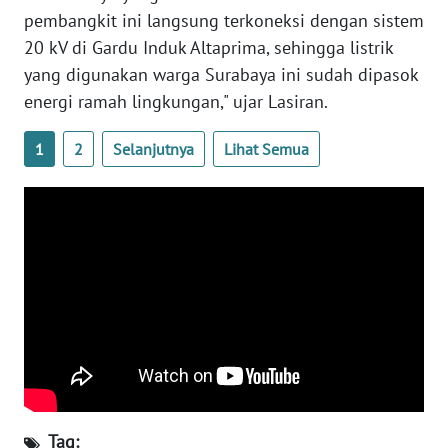
WN
pembangkit ini langsung terkoneksi dengan sistem
SULTENG
20 kV di Gardu Induk Altaprima, sehingga listrik
yang digunakan warga Surabaya ini sudah dipasok
WN
energi ramah lingkungan," ujar Lasiran.
SULBAR
1
2
Selanjutnya
Lihat Semua
WN
BABEL
WN
SUMBAR
WN
SUMSEL
WN
BENGKULU
Tag: