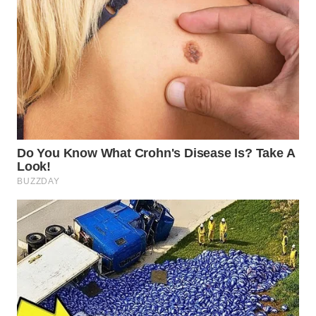
WN
PADANG
LAWAS
WN
SUMEDANG
WN
CIANJUR
WN
KEPULAUAN
SERIBU
WN
TANGERANG