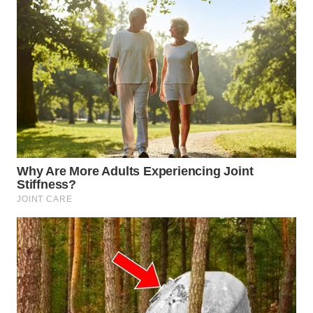
SIMALUNGUN
WN
LABUHANBATU
WN
TAPANULI
TENGAH
WN DELI
SERDANG
WN
TEBING
TINGGI
WN
PAKPAK