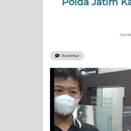
Polda Jatim 
OPINI
SURABAYA
Informasi
Jumat,
INDEKS
BERITA
Komentar
KONTAK
KAMI
INFO
IKLAN
TENTANG
KAMI