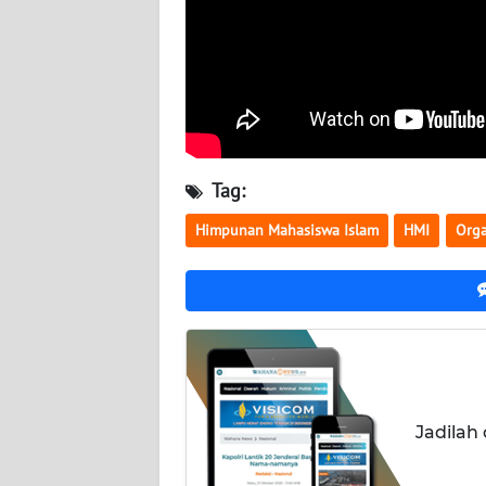
SULTENG
WN
SULBAR
WN
BABEL
Tag:
WN
Himpunan Mahasiswa Islam
HMI
Orga
SUMBAR
WN
SUMSEL
WN
BENGKULU
Jadilah
WN