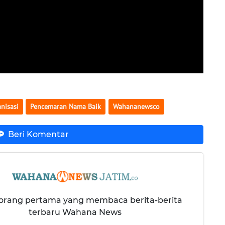
nisasi
Pencemaran Nama Baik
Wahananewsco
Beri Komentar
 orang pertama yang membaca berita-berita
terbaru Wahana News