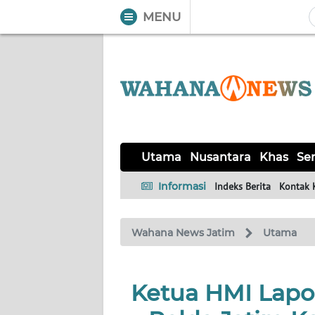
MENU
WAHANA
Tutup
TV
UTAMA
NUSANTARA
Utama
Nusantara
Khas
Ser
KHAS
Informasi
Indeks Berita
Kontak 
SERBA-
Wahana News Jatim
Utama
SERBI
MADURA
Ketua HMI Lapo