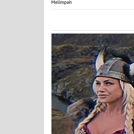
Melimpah
WN
KALTENG
WN
KALTARA
WN
KALSEL
WN
KALTIM
WN
SULSEL
WN
GORONTALO