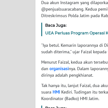
Dua akun Instagram yang dilapor
@penjualsuaracabang. Kedua pemili
WN
Ditreskrimsus Polda Jatim pada Rab
JABAR
Baca Juga:
WN
UEA Perluas Program Operasi Ka
BANTEN
"Iya betul. Kemarin laporannya di D
WN
sudah diterima," ujar Faizal kepad
NTT
Menurut Faizal, kedua akun terseb
WN
dan
organisasi
nya. Dalam laporann
KEPRI
dirinya adalah pengkhianat.
WN
Tak hanya itu, lanjut Faizal, dua a
PAPUA
suara
HMI
Kediri. Tudingan itu ter
Koordinator (Badko) HMI Jatim.
WN
PAPUA