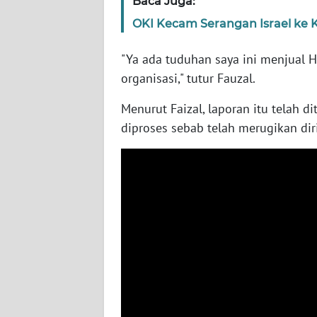
Baca Juga:
BARAT
OKI Kecam Serangan Israel ke 
WN
"Ya ada tuduhan saya ini menjual H
RIAU
organisasi," tutur Fauzal.
WN
Menurut Faizal, laporan itu telah di
SERAMBI
diproses sebab telah merugikan dir
WN
JAMBI
WN
SULTRA
WN
NTB
WN