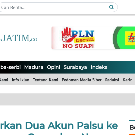
ba-serbi
Madura
Opini
Surabaya
Indeks
Kami
Info Iklan
Tentang Kami
Pedoman Media Siber
Redaksi
Karir
rkan Dua Akun Palsu ke
B