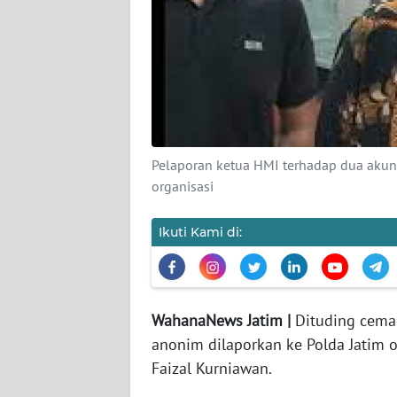
PEDOMAN
MEDIA
SIBER
REDAKSI
KARIR
Pelaporan ketua HMI terhadap dua aku
DISCLAIMER
organisasi
Wahana
Ikuti Kami di:
News
Regional
WN
WahanaNews Jatim |
Dituding cema
SUMUT
anonim dilaporkan ke Polda Jatim 
Faizal Kurniawan.
WN
JAKARTA