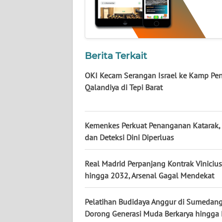
LAMPUNG
WN
JATENG
Berita Terkait
WN
NUSANTARA
OKI Kecam Serangan Israel ke Kamp Pe
Qalandiya di Tepi Barat
WN
JOGJA
Kemenkes Perkuat Penanganan Katarak, 
dan Deteksi Dini Diperluas
WN
JATIM
Real Madrid Perpanjang Kontrak Vinicius
WN
hingga 2032, Arsenal Gagal Mendekat
BALI
Pelatihan Budidaya Anggur di Sumedang
WN
Dorong Generasi Muda Berkarya hingga
KALBAR