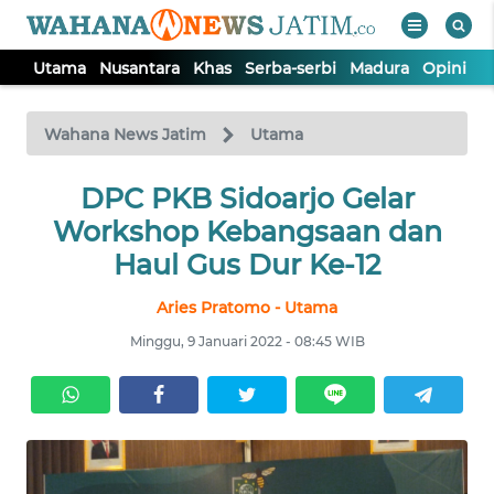
Utama
Nusantara
Khas
Serba-serbi
Madura
Opini
S
WAHANA
Tutup
TV
Wahana News Jatim
Utama
UTAMA
DPC PKB Sidoarjo Gelar
Workshop Kebangsaan dan
NUSANTARA
Haul Gus Dur Ke-12
Aries Pratomo - Utama
KHAS
Minggu, 9 Januari 2022 - 08:45 WIB
SERBA-
SERBI
MADURA