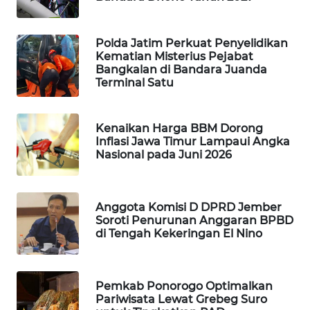
SITUNGIR
NEWS
Polda Jatim Perkuat Penyelidikan
Kematian Misterius Pejabat
SIDIKALANG
Bangkalan di Bandara Juanda
NEWS
Terminal Satu
SIBARAGAS
NEWS
Kenaikan Harga BBM Dorong
Inflasi Jawa Timur Lampaui Angka
Nasional pada Juni 2026
METRO
SIANTAR
NEWS
Anggota Komisi D DPRD Jember
Soroti Penurunan Anggaran BPBD
METRO
di Tengah Kekeringan El Nino
MEDAN
NEWS
Pemkab Ponorogo Optimalkan
METRO
Pariwisata Lewat Grebeg Suro
JAKARTA