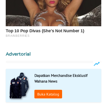
MASYARAKAT
KELISTRIKAN
WALINKI
ID
MAWAKA
ID
Advertorial
MARTABAT
NET
Dapatkan Merchandise Eksklusif
PLN
WATCH
Wahana News
MKLI
Buka Katalog
LPKKI