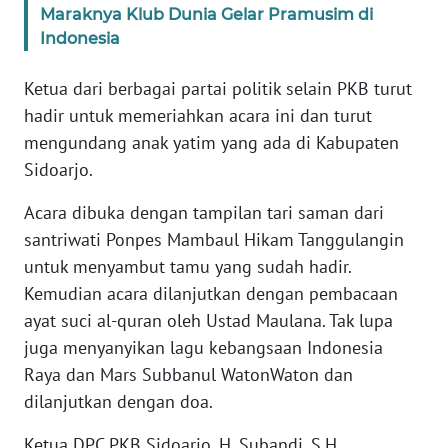
WN
Maraknya Klub Dunia Gelar Pramusim di
JAKARTA
Indonesia
WN
Ketua dari berbagai partai politik selain PKB turut
JABAR
hadir untuk memeriahkan acara ini dan turut
mengundang anak yatim yang ada di Kabupaten
WN
Sidoarjo.
BANTEN
Acara dibuka dengan tampilan tari saman dari
WN
santriwati Ponpes Mambaul Hikam Tanggulangin
NTT
untuk menyambut tamu yang sudah hadir.
Kemudian acara dilanjutkan dengan pembacaan
WN
ayat suci al-quran oleh Ustad Maulana. Tak lupa
KEPRI
juga menyanyikan lagu kebangsaan Indonesia
WN
Raya dan Mars Subbanul WatonWaton dan
PAPUA
dilanjutkan dengan doa.
Ketua DPC PKB Sidoarjo, H. Subandi, S.H.
WN