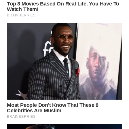
SUKABUMI
WN
PURWAKARTA
WN
PRIANGAN
TIMUR
WN
SEMARANG
WN
SOLO
WN
BOROBUDUR