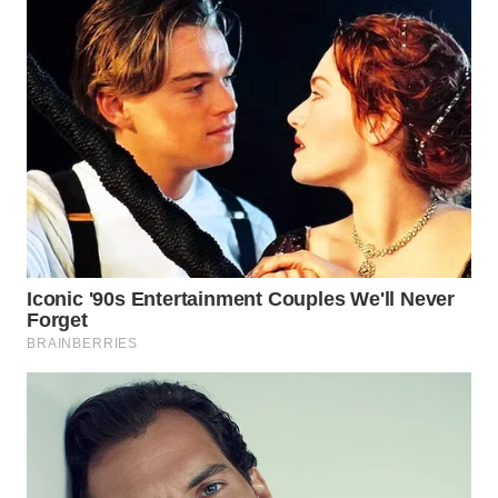
WN
MADURA
WN
SURABAYA
WN
NATUNA
WN
BINTAN
WN
MANDALIKA
WN
LIKUPANG