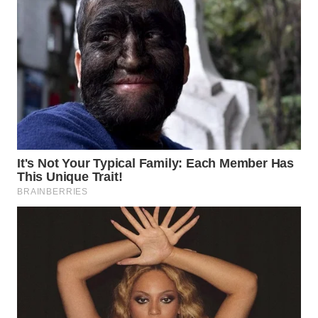
WAHANA
OTOMOTIF
WAHANA
HEALTH
WAHANA
DESA
WISATA
LAPAK
WAHANA
Wahana
Network
KONSUMEN
LISTRIK