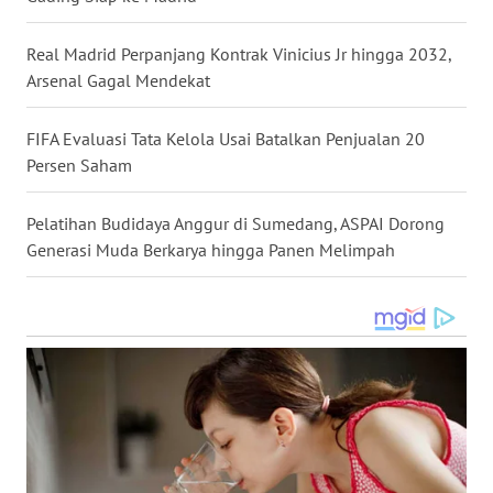
WN
GORONTALO
Real Madrid Perpanjang Kontrak Vinicius Jr hingga 2032,
Arsenal Gagal Mendekat
WN
SULUT
FIFA Evaluasi Tata Kelola Usai Batalkan Penjualan 20
Persen Saham
WN
MALUKU
Pelatihan Budidaya Anggur di Sumedang, ASPAI Dorong
WN
Generasi Muda Berkarya hingga Panen Melimpah
MALUT
WN
DAIRI
WN
DANAU
TOBA