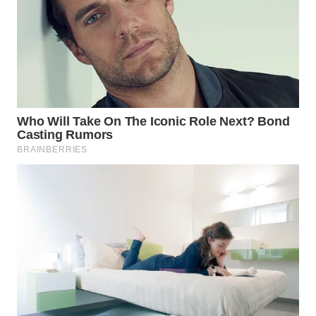
WN
LABUANBAJO
WN
BORNEO
Wahana
Media
Group
WAHANA
NEWS
WAHANA
TANI
WAHANA
ADVOKAT