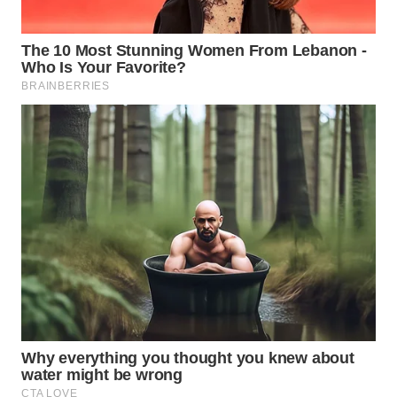
SIMALUNGUN
WN
LABUHANBATU
WN
TAPANULI
TENGAH
WN DELI
SERDANG
WN
TEBING
TINGGI
WN
PAKPAK