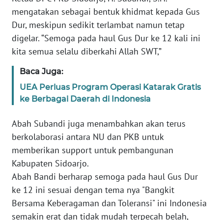
PAPUA
mengatakan sebagai bentuk khidmat kepada Gus
BARAT
Dur, meskipun sedikit terlambat namun tetap
digelar. “Semoga pada haul Gus Dur ke 12 kali ini
WN
kita semua selalu diberkahi Allah SWT,”
RIAU
Baca Juga:
WN
UEA Perluas Program Operasi Katarak Gratis
SERAMBI
ke Berbagai Daerah di Indonesia
WN
Abah Subandi juga menambahkan akan terus
JAMBI
berkolaborasi antara NU dan PKB untuk
memberikan support untuk pembangunan
WN
Kabupaten Sidoarjo.
SULTRA
Abah Bandi berharap semoga pada haul Gus Dur
ke 12 ini sesuai dengan tema nya "Bangkit
WN
NTB
Bersama Keberagaman dan Toleransi" ini Indonesia
semakin erat dan tidak mudah terpecah belah,