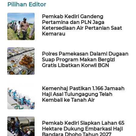
Pilihan Editor
LKKI
Pemkab Kediri Gandeng
Pertamina dan PLN Jaga
Ketersediaan Air Pertanian Saat
KOPEKLIN
Kemarau
PORTAL
KONSUMEN
Polres Pamekasan Dalami Dugaan
Suap Program Makan Bergizi
Gratis Libatkan Korwil BGN
FORWAMKI
ALPERKLINAS
Kemenhaj Pastikan 1.166 Jamaah
Haji Asal Tulungagung Telah
Kembali ke Tanah Air
FORJASIDA
TAMBANG
Pemkab Kediri Siapkan Lahan 65
NEWS
Hektare Dukung Embarkasi Haji
Bandara Dhoho Tahun 2027