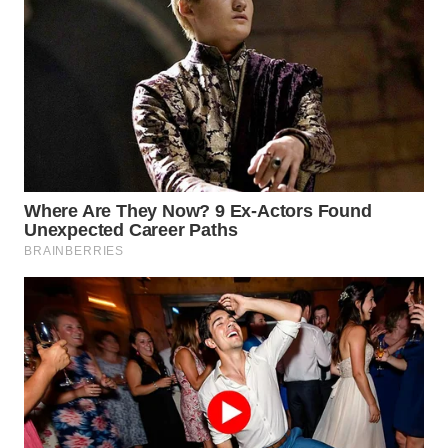
WN
PADANG
LAWAS
WN
SUMEDANG
WN
CIANJUR
WN
KEPULAUAN
SERIBU
WN
TANGERANG