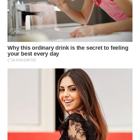
WN
NIAS
WN
LANGKAT
WN
TAPANULI
SELATAN
WN
TANJUNG
LESUNG
WN
KARO
WN