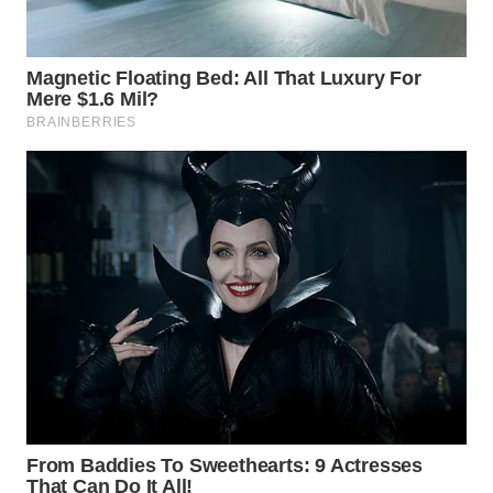
WAHANA
INFRASTRUKTUR
WAHANA
KONSUMEN
WAHANA
LISTRIK
WAHANA
TRAVEL
WAHANA
TV
WAHANANEWS
ID