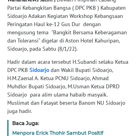
Partai Kebangkitan Bangsa ( DPC PKB ) Kabupaten
PEDOMAN
Sidoarjo Adakan Kegiatan Workshop Kebangsaan
MEDIA
SIBER
Peringatan Haul ke-12 Gus Dur dengan
mengusung tema "Bangkit Bersama Keberagaman
REDAKSI
dan Toleransi" digelar di Aston Hotel Kahuripan,
Sidoarjo, pada Sabtu (8/1/22).
KARIR
Hadir dalam acara tersebut H.Subandi selaku Ketua
DPC PKB
Sidoarjo
dan Wakil Bupati Sidoarjo,
DISCLAIMER
H.M.Zaenal A. Ketua PCNU Sidoarjo, Ahmad
Muhdlor Bupati Sidoarjo, M.Usman Ketua DPRD
Wahana
News
Sidoarjo para alim ulama habaib masyaik.
Regional
Muslimat dan Fatayat beserta Banom NU Sidoarjo
juga hadir.
WN
SUMUT
Baca Juga:
Menpora Erick Thohir Sambut Positif