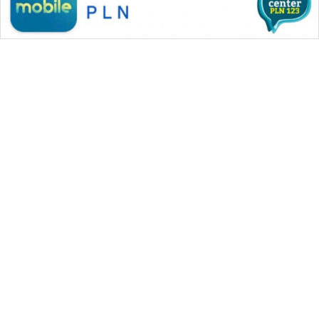
WAHANA MEDIA GROUP
|
|
|
WAHANA NEWS co
WAHANA TANI
WAHANA ADVOKAT
|
|
WAHANA INFRASTRUKTUR
WAHANA KONSUMEN
|
|
|
WAHANA LISTRIK
WAHANA TRAVEL
WAHANA TV
|
|
|
WAHANANEWS id
WAHANANEWS CO ID
WAHANANEWS NET
|
|
|
WAHANA SPORT ID
Wahana UMKM
Wahana Seleb
|
|
|
Wahana Persona
Wahana Otomotif
Wahana Health