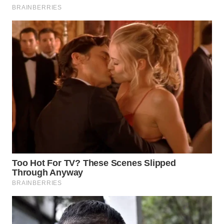
WAHANANEWS
CO ID
WAHANANEWS
NET
WAHANA
SPORT
WAHANA
UMKM
WAHANA
SELEB
WAHANA
PERSONA