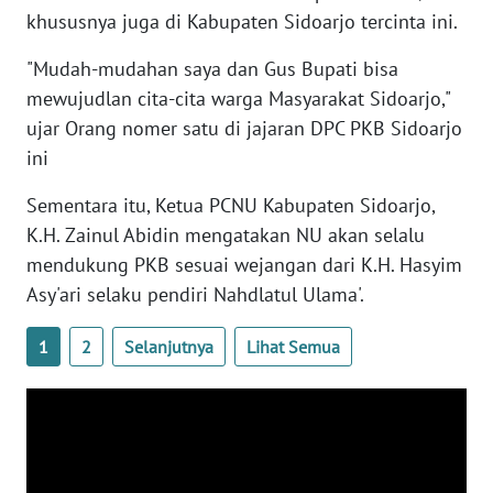
WN
khususnya juga di Kabupaten Sidoarjo tercinta ini.
SULTENG
"Mudah-mudahan saya dan Gus Bupati bisa
mewujudlan cita-cita warga Masyarakat Sidoarjo,"
WN
SULBAR
ujar Orang nomer satu di jajaran DPC PKB Sidoarjo
ini
WN
BABEL
Sementara itu, Ketua PCNU Kabupaten Sidoarjo,
K.H. Zainul Abidin mengatakan NU akan selalu
WN
mendukung PKB sesuai wejangan dari K.H. Hasyim
SUMBAR
Asy'ari selaku pendiri Nahdlatul Ulama'.
WN
1
2
Selanjutnya
Lihat Semua
SUMSEL
WN
BENGKULU