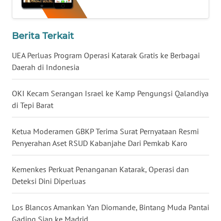
WN
KALBAR
Berita Terkait
WN
KALTENG
UEA Perluas Program Operasi Katarak Gratis ke Berbagai
Daerah di Indonesia
WN
KALTARA
OKI Kecam Serangan Israel ke Kamp Pengungsi Qalandiya
di Tepi Barat
WN
KALSEL
Ketua Moderamen GBKP Terima Surat Pernyataan Resmi
Penyerahan Aset RSUD Kabanjahe Dari Pemkab Karo
WN
KALTIM
Kemenkes Perkuat Penanganan Katarak, Operasi dan
Deteksi Dini Diperluas
WN
SULSEL
Los Blancos Amankan Yan Diomande, Bintang Muda Pantai
Gading Siap ke Madrid