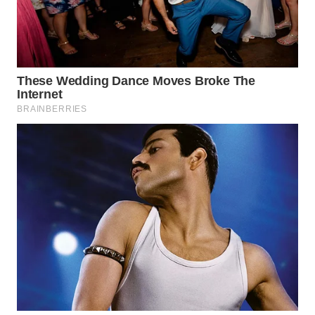
WN
BINJAI
WN
CIREBON
WN
INDRAMAYU
WN
KUNINGAN
WN
MAJALENGKA
WN
SUBANG
WN