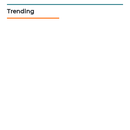
ID
Trending
ENERGI
NEWS
CILEUNGSI
NEWS
BERKAT
NEWS
BERAMPU
NEWS
ANUGERAH
NEWS
AKHLAK