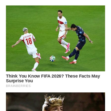
WN
KARAWANG
WN
BEKASI
WN
BOGOR
WN
DEPOK
WN
TAPANULI
UTARA
WN
SAMOSIR