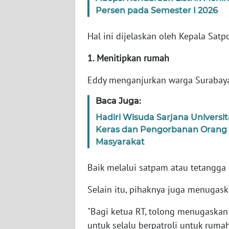
Persen pada Semester I 2026
WN
JABAR
Hal ini dijelaskan oleh Kepala Satpo
1. Menitipkan rumah
WN
BANTEN
Eddy menganjurkan warga Surabaya
WN
Baca Juga:
NTT
Hadiri Wisuda Sarjana Universit
Keras dan Pengorbanan Orang
WN
Masyarakat
KEPRI
Baik melalui satpam atau tetangga
WN
PAPUA
Selain itu, pihaknya juga menugas
"Bagi ketua RT, tolong menugaska
WN
PAPUA
untuk selalu berpatroli untuk rumah