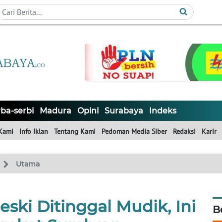
ba-serbi
Madura
Opini
Surabaya
Indeks
Kami
Info Iklan
Tentang Kami
Pedoman Media Siber
Redaksi
Karir
Utama
ki Ditinggal Mudik, Ini
B