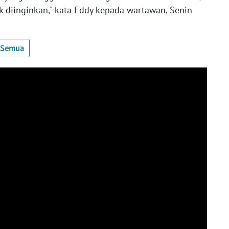
ak diinginkan," kata Eddy kepada wartawan, Senin
t Semua