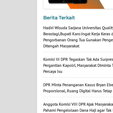
LAMPUNG
WN
Berita Terkait
JATENG
Hadiri Wisuda Sarjana Universitas Qualit
WN
Berastagi,Bupati Karo:Ingat Kerja Keras 
NUSANTARA
Pengorbanan Orang Tua Gunakan Penge
Ditengah Masyarakat
WN
JOGJA
Komisi III DPR Tegaskan Tak Ada Surpre
Pergantian Kapolri, Masyarakat Diminta 
WN
Percaya Isu
JATIM
DPR Minta Penanganan Kasus Bryan Eb
WN
Proporsional, Ruang Digital Harus Tetap
BALI
Anggota Komisi VIII DPR Ajak Masyaraka
WN
Pahami Pengelolaan Dana Haji agar Ta
KALBAR