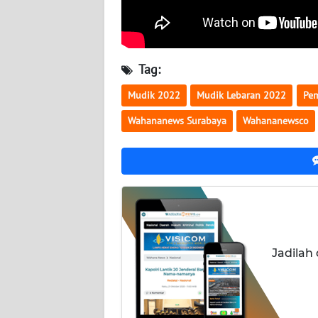
SULTENG
WN
SULBAR
Tag:
WN
Mudik 2022
Mudik Lebaran 2022
Pem
BABEL
Wahananews Surabaya
Wahananewsco
WN
SUMBAR
WN
SUMSEL
WN
Jadilah
BENGKULU
WN