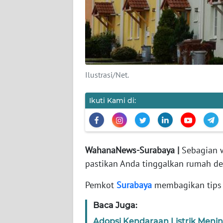
PEDOMAN
MEDIA
SIBER
REDAKSI
Ilustrasi/Net.
KARIR
Ikuti Kami di:
DISCLAIMER
Wahana
News
Regional
WahanaNews-Surabaya |
Sebagian w
pastikan Anda tinggalkan rumah d
WN
SUMUT
Pemkot
Surabaya
membagikan tips 
Baca Juga:
WN
JAKARTA
Adopsi Kendaraan Listrik Men