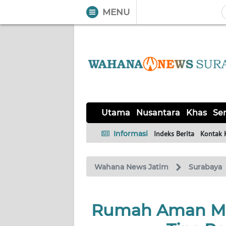
MENU
WAHANA
Tutup
TV
UTAMA
NUSANTARA
Utama
Nusantara
Khas
Ser
KHAS
Informasi
Indeks Berita
Kontak 
SERBA-
Wahana News Jatim
Surabaya
SERBI
MADURA
Rumah Aman Mes