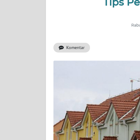
Tips P
OPINI
SURABAYA
Rabu
Informasi
Komentar
INDEKS
BERITA
KONTAK
KAMI
INFO
IKLAN
TENTANG
KAMI