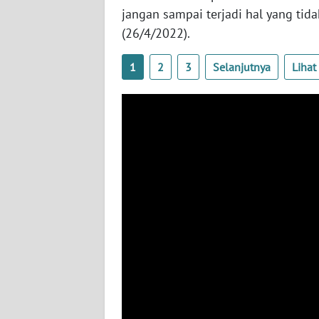
BARAT
jangan sampai terjadi hal yang tid
(26/4/2022).
WN
RIAU
1
2
3
Selanjutnya
Liha
WN
SERAMBI
WN
JAMBI
WN
SULTRA
WN
NTB
WN