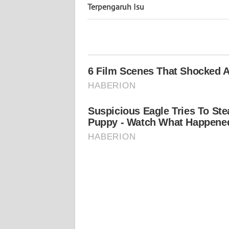
Terpengaruh Isu
WN
KALTENG
WN
KALTARA
WN
KALSEL
WN
KALTIM
WN
SULSEL
WN
GORONTALO